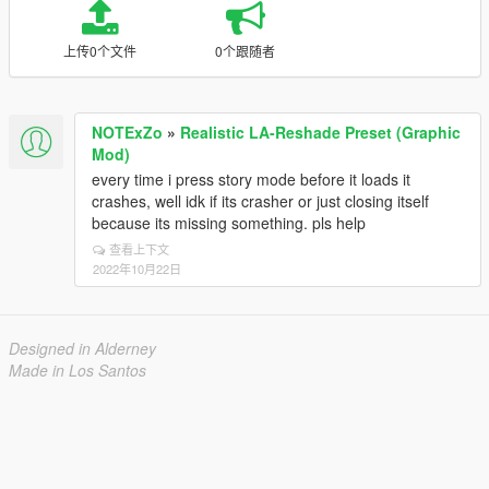
上传0个文件
0个跟随者
NOTExZo
»
Realistic LA-Reshade Preset (Graphic
Mod)
every time i press story mode before it loads it
crashes, well idk if its crasher or just closing itself
because its missing something. pls help
查看上下文
2022年10月22日
Designed in Alderney
Made in Los Santos