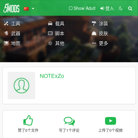
Show Adult
登入
工具
载具
涂装
武器
脚本
皮肤
地图
其他
更多
NOTExZo
赞了0个文件
写了1个评论
上传了0个视频