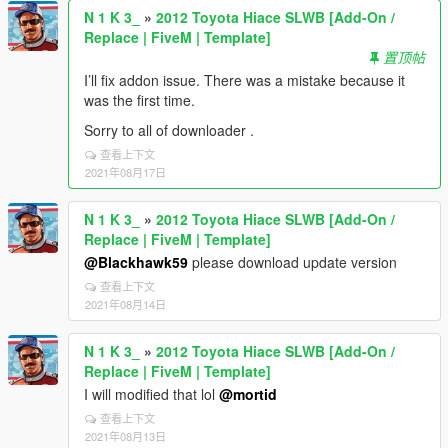
N 1 K 3_
»
2012 Toyota Hiace SLWB [Add-On /
Replace | FiveM | Template]
置顶帖
I’ll fix addon issue. There was a mistake because it
was the first time.
Sorry to all of downloader .
查看上下文
2021年08月17日
N 1 K 3_
»
2012 Toyota Hiace SLWB [Add-On /
Replace | FiveM | Template]
@Blackhawk59
please download update version
查看上下文
2021年08月14日
N 1 K 3_
»
2012 Toyota Hiace SLWB [Add-On /
Replace | FiveM | Template]
I will modified that lol
@mortid
查看上下文
2021年08月13日