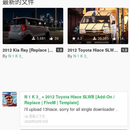
最新的文件
5,681
39
4.3
39,065
114
2012 Kia Ray [Replace | SP & FiveM]
2012 Toyota Hiace SLWB [Add-On / Replace | FiveM | Template]
1.0
1.0
By
N 1 K 3_
By
N 1 K 3_
N 1 K 3_
»
2012 Toyota Hiace SLWB [Add-On /
Replace | FiveM | Template]
i'll upload 13hiace. sorry for all single downloader .
查看上下文
2022年03月12日