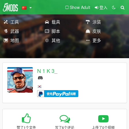
Show Adult
登入
工具
载具
涂装
武器
脚本
皮肤
地图
其他
更多
N 1 K 3_
使用
捐赠
赞了1个文件
写了6个评论
上传了0个视频