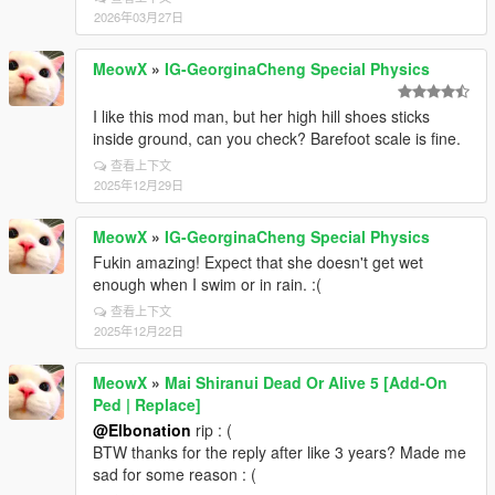
2026年03月27日
MeowX
»
IG-GeorginaCheng Special Physics
I like this mod man, but her high hill shoes sticks
inside ground, can you check? Barefoot scale is fine.
查看上下文
2025年12月29日
MeowX
»
IG-GeorginaCheng Special Physics
Fukin amazing! Expect that she doesn't get wet
enough when I swim or in rain. :(
查看上下文
2025年12月22日
MeowX
»
Mai Shiranui Dead Or Alive 5 [Add-On
Ped | Replace]
@Elbonation
rip : (
BTW thanks for the reply after like 3 years? Made me
sad for some reason : (