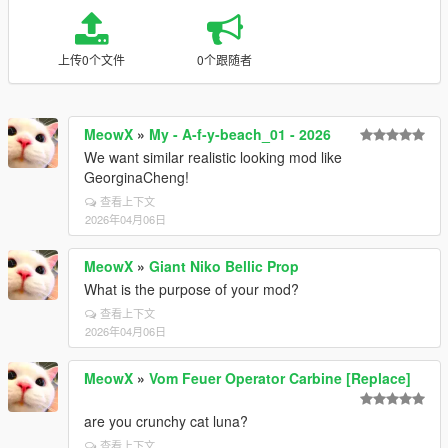
上传0个文件
0个跟随者
MeowX
»
My - A-f-y-beach_01 - 2026
We want similar realistic looking mod like
GeorginaCheng!
查看上下文
2026年04月06日
MeowX
»
Giant Niko Bellic Prop
What is the purpose of your mod?
查看上下文
2026年04月06日
MeowX
»
Vom Feuer Operator Carbine [Replace]
are you crunchy cat luna?
查看上下文