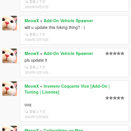
查看上下文
2025年03月07日
MeowX
»
Add-On Vehicle Spawner
will u update this foking thing? : (
查看上下文
2024年12月15日
MeowX
»
Add-On Vehicle Spawner
pls update it
查看上下文
2024年12月14日
MeowX
»
Invetero Coquette Vice [Add-On |
Tuning | Liveries]
coq
查看上下文
2023年12月08日
MeowX
»
Collectibles on Map