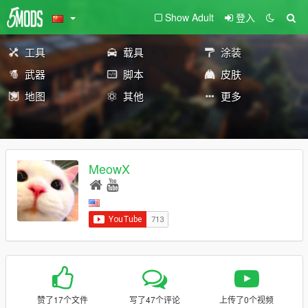
Show Adult
登入
工具
载具
涂装
武器
脚本
皮肤
地图
其他
更多
MeowX
赞了17个文件
写了47个评论
上传了0个视频