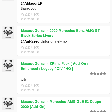
@AldasorLP
thank you
查看上下文
2020年09月20日
MasoudGolzar
»
2020 Mercedes Benz AMG GT
Black Series Livery
@AnRazed
Unfortunately no
查看上下文
2020年09月20日
MasoudGolzar
»
ZRims Pack [ Add-On /
Enhanced / Legacy / OIV / HQ ]
عایه
查看上下文
2020年07月20日
MasoudGolzar
»
Mercedes-AMG GLE 53 Coupe
2020 [Add-On]