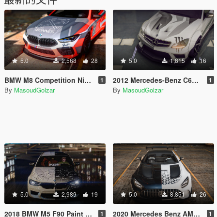
5.0
2,568
28
5.0
1,815
16
BMW M8 Competition Nike Off-White Livery [ 6k ]
2012 Mercedes-Benz C63 AMG Coupe Black Series Paint job
1
1
By
MasoudGolzar
By
MasoudGolzar
5.0
2,989
19
5.0
8,851
26
2018 BMW M5 F90 Paint job
2020 Mercedes Benz AMG GT Black Series Livery
1
1