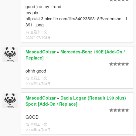
good job my firend
my pic
http://s13.picofile.com/file/8402356318/Screenshot_1
391_.png
查看上下文
2020年07月08日
MasoudGolzar
»
Mercedes-Benz 190E [Add-On /
Replace]
ohhh good
查看上下文
2020年04月08日
MasoudGolzar
»
Dacia Logan (Renault L90 plus)
Sport [Add-On / Replace]
GOOD
查看上下文
2020年04月08日