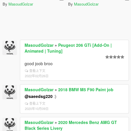
By
MasoudGolzar
By
MasoudGolzar
MasoudGolzar
»
Peugeot 206 GTi [Add-On |
Animated | Tuning]
good joob broo
查看上下文
2022年02月26日
MasoudGolzar
»
2018 BMW M5 F90 Paint job
@saeedsg220
:)
查看上下文
2020年10月09日
MasoudGolzar
»
2020 Mercedes Benz AMG GT
Black Series Livery