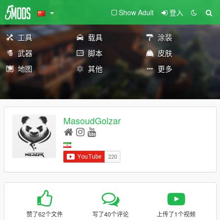
Show Adult
登入
工具
载具
涂装
武器
脚本
皮肤
地图
其他
更多
MasoudGolzar
赞了62个文件
写了40个评论
上传了1个视频