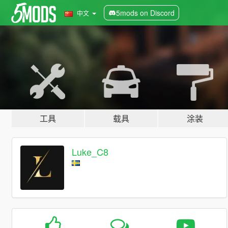
5mods on Discord
中文
工具
载具
涂装
Luke_C8