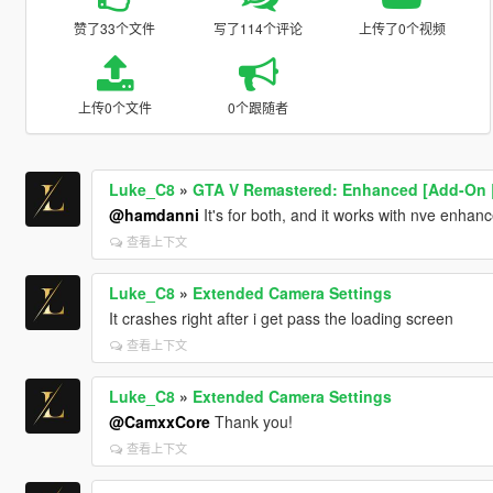
赞了33个文件
写了114个评论
上传了0个视频
上传0个文件
0个跟随者
Luke_C8
»
GTA V Remastered: Enhanced [Add-On | 
@hamdanni
It's for both, and it works with nve enhan
查看上下文
Luke_C8
»
Extended Camera Settings
It crashes right after i get pass the loading screen
查看上下文
Luke_C8
»
Extended Camera Settings
@CamxxCore
Thank you!
查看上下文