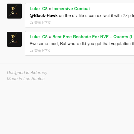
Luke_C8
»
Immersive Combat
@Black-Hawk
on the oiv file u can extract it with 7zip t
查看上下文
Luke_C8
»
Best Free Reshade For NVE + Quantv (
Awesome mod, But where did you get that vegetation it
查看上下文
Designed in Alderney
Made in Los Santos