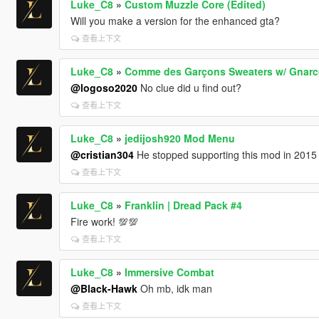
Luke_C8
»
Custom Muzzle Core (Edited)
Will you make a version for the enhanced gta?
查看上下文
Luke_C8
»
Comme des Garçons Sweaters w/ Gnarcot
@logoso2020
No clue did u find out?
查看上下文
Luke_C8
»
jedijosh920 Mod Menu
@cristian304
He stopped supporting this mod in 2015
查看上下文
Luke_C8
»
Franklin | Dread Pack #4
Fire work! 💯💯
查看上下文
Luke_C8
»
Immersive Combat
@Black-Hawk
Oh mb, idk man
查看上下文