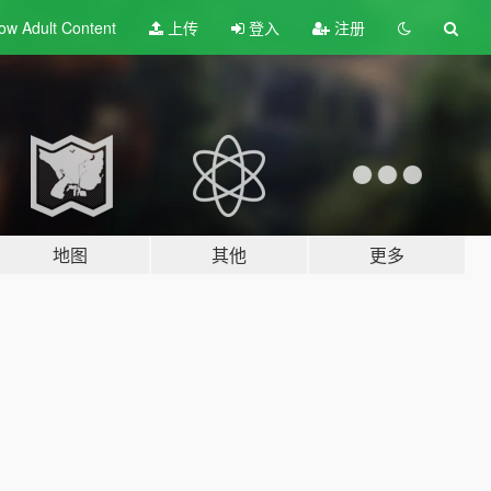
ow Adult
Content
上传
登入
注册
地图
其他
更多