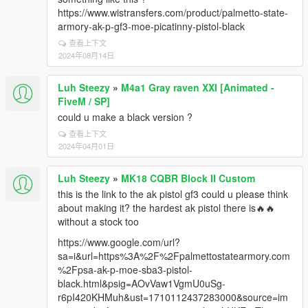
https://www.wistransfers.com/product/palmetto-state-
armory-ak-p-gf3-moe-picatinny-pistol-black
查看上下文
2024年08月14日
Luh Steezy
»
M4a1 Gray raven XXI [Animated -
FiveM / SP]
could u make a black version ?
查看上下文
2024年04月01日
Luh Steezy
»
MK18 CQBR Block II Custom
this is the link to the ak pistol gf3 could u please think
about making it? the hardest ak pistol there is🔥🔥
without a stock too
https://www.google.com/url?
sa=i&url=https%3A%2F%2Fpalmettostatearmory.com
%2Fpsa-ak-p-moe-sba3-pistol-
black.html&psig=AOvVaw1VgmU0uSg-
r6pI420KHMuh&ust=1710112437283000&source=im