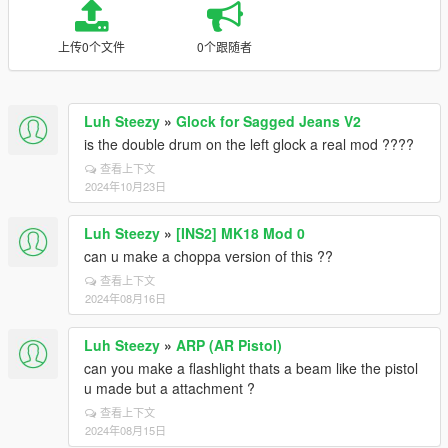
上传0个文件
0个跟随者
Luh Steezy
»
Glock for Sagged Jeans V2
is the double drum on the left glock a real mod ????
查看上下文
2024年10月23日
Luh Steezy
»
[INS2] MK18 Mod 0
can u make a choppa version of this ??
查看上下文
2024年08月16日
Luh Steezy
»
ARP (AR Pistol)
can you make a flashlight thats a beam like the pistol
u made but a attachment ?
查看上下文
2024年08月15日