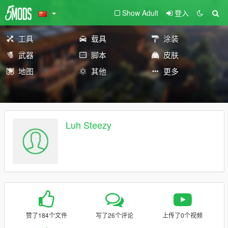
Show Adult
登入
工具
载具
涂装
武器
脚本
皮肤
地图
其他
更多
Luh Steezy
赞了184个文件
写了26个评论
上传了0个视频