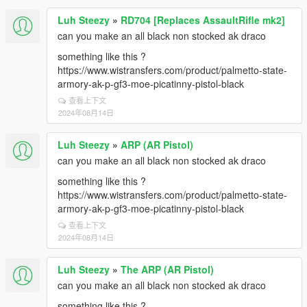
Luh Steezy
»
RD704 [Replaces AssaultRifle mk2]
can you make an all black non stocked ak draco
something like this ?
https://www.wistransfers.com/product/palmetto-state-
armory-ak-p-gf3-moe-picatinny-pistol-black
查看上下文
2024年08月14日
Luh Steezy
»
ARP (AR Pistol)
can you make an all black non stocked ak draco
something like this ?
https://www.wistransfers.com/product/palmetto-state-
armory-ak-p-gf3-moe-picatinny-pistol-black
查看上下文
2024年08月14日
Luh Steezy
»
The ARP (AR Pistol)
can you make an all black non stocked ak draco
something like this ?