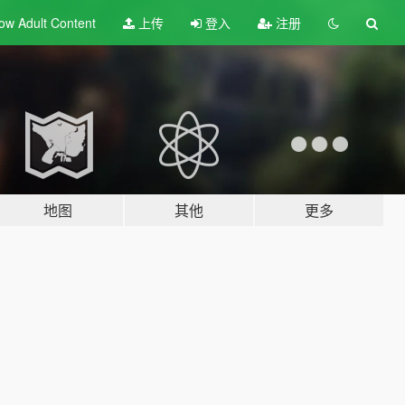
ow Adult
Content
上传
登入
注册
地图
其他
更多