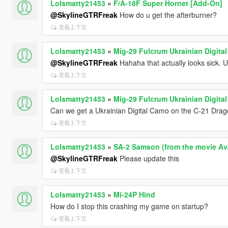
Lolsmatty21453
»
F/A-18F Super Hornet [Add-On]
@SkylineGTRFreak
How do u get the afterburner?
查看上下文
Lolsmatty21453
»
Mig-29 Fulcrum Ukrainian Digita
@SkylineGTRFreak
Hahaha that actually looks sick. 
查看上下文
Lolsmatty21453
»
Mig-29 Fulcrum Ukrainian Digita
Can we get a Ukrainian Digital Camo on the C-21 Drago
查看上下文
Lolsmatty21453
»
SA-2 Samson (from the movie Av
@SkylineGTRFreak
Please update this
查看上下文
Lolsmatty21453
»
Mi-24P Hind
How do I stop this crashing my game on startup?
查看上下文