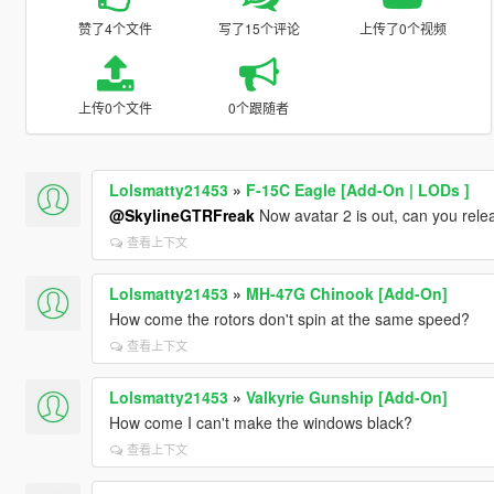
赞了4个文件
写了15个评论
上传了0个视频
上传0个文件
0个跟随者
Lolsmatty21453
»
F-15C Eagle [Add-On | LODs ]
@SkylineGTRFreak
Now avatar 2 is out, can you rel
查看上下文
Lolsmatty21453
»
MH-47G Chinook [Add-On]
How come the rotors don't spin at the same speed?
查看上下文
Lolsmatty21453
»
Valkyrie Gunship [Add-On]
How come I can't make the windows black?
查看上下文