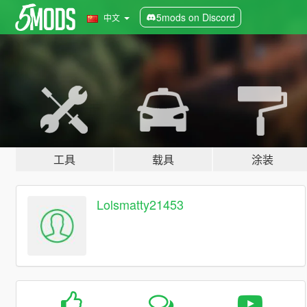
5mods on Discord
中文
工具
载具
涂装
Lolsmatty21453