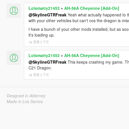
Lolsmatty21453
»
AH-56A Cheyenne [Add-On]
@SkylineGTRFreak
Yeah what actually happened to t
with your other vehicles but can't cos the dragon is mis
I have a bunch of your other mods installed, but as so
it's loading up.
查看上下文
Lolsmatty21453
»
AH-56A Cheyenne [Add-On]
@SkylineGTRFreak
This keeps crashing my game. The 
C21 Dragon.
查看上下文
Designed in Alderney
Made in Los Santos