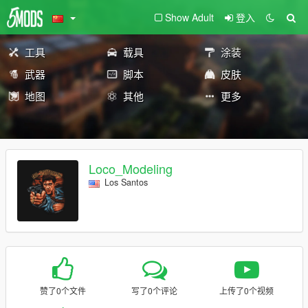
Show Adult
登入
工具
载具
涂装
武器
脚本
皮肤
地图
其他
更多
Loco_Modeling
Los Santos
赞了0个文件
写了0个评论
上传了0个视频