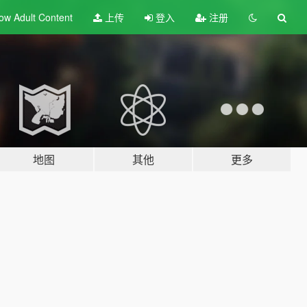
ow Adult
Content
上传
登入
注册
地图
其他
更多