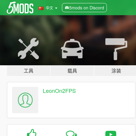
5mods on Discord
中文
工具
载具
涂装
LeonOn2FPS