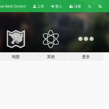
ow Adult
Content
上传
登入
注册
地图
其他
更多