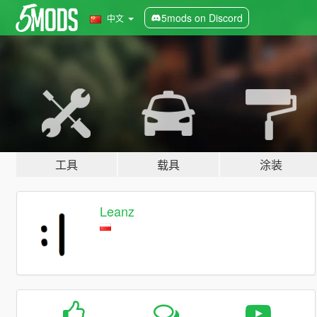
5mods on Discord
中文
工具
载具
涂装
Leanz