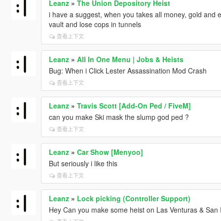
Leanz
»
The Union Depository Heist
i have a suggest, when you takes all money, gold and ex
vault and lose cops in tunnels
查看上下文
Leanz
»
All In One Menu | Jobs & Heists
Bug: When i Click Lester Assassination Mod Crash
查看上下文
Leanz
»
Travis Scott [Add-On Ped / FiveM]
can you make Ski mask the slump god ped ?
查看上下文
Leanz
»
Car Show [Menyoo]
But seriously i like this
查看上下文
Leanz
»
Lock picking (Controller Support)
Hey Can you make some heist on Las Venturas & San 