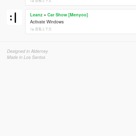
查看上下文
Leanz
»
Car Show [Menyoo]
Activate Windows
查看上下文
Designed in Alderney
Made in Los Santos