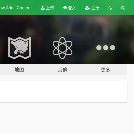
ow Adult
Content
上传
登入
注册
地图
其他
更多