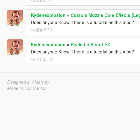
查看上下文
Kydenexplosion
»
Custom Muzzle Core Effects [Le
Does anyone Know if there is a tutorial on this mod?
查看上下文
Kydenexplosion
»
Realistic Blood FX
Does anyone Know if there is a tutorial on this mod?
查看上下文
Designed in Alderney
Made in Los Santos