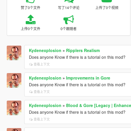
赞了0个文件
写了14个评论
上传了0个视频
上传0个文件
0个跟随者
Kydenexplosion
»
Ripplers Realism
Does anyone Know if there is a tutorial on this mod?
查看上下文
Kydenexplosion
»
Improvements in Gore
Does anyone Know if there is a tutorial on this mod?
查看上下文
Kydenexplosion
»
Blood & Gore [Legacy | Enhance
Does anyone Know if there is a tutorial on this mod?
查看上下文