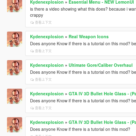
Kydenexplosion
»
Essential Menu - NEW LemonUI
is there a video showing what this does? because i want 
crappy
查看上下文
Kydenexplosion
»
Real Weapon Icons
Does anyone Know if there is a tutorial on this mod? b
查看上下文
Kydenexplosion
»
Ultimate Gore/Caliber Overhaul
Does anyone Know if there is a tutorial on this mod? b
查看上下文
Kydenexplosion
»
GTA IV 3D Bullet Hole Glass - (Pa
Does anyone Know if there is a tutorial on this mod? b
查看上下文
Kydenexplosion
»
GTA IV 3D Bullet Hole Glass - (Pa
Does anyone Know if there is a tutorial on this mod?