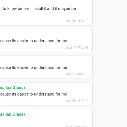
to know before i install it and it maybe be
2023年07月20日
ecause its easier to understand for me
2023年07月20日
ecause its easier to understand for me
2023年07月20日
rallax Glass)
ecause its easier to understand for me
2023年07月20日
rallax Glass)