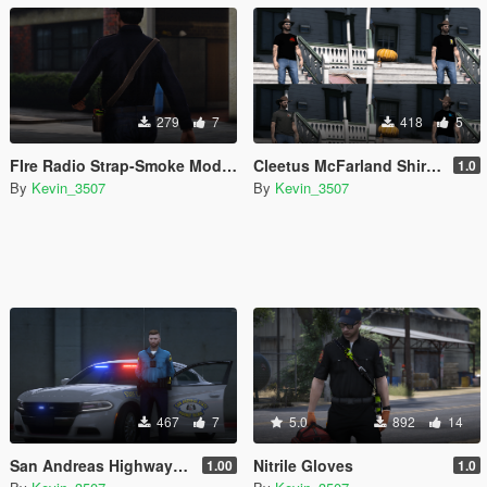
279
7
418
5
FIre Radio Strap-Smoke Modifications 1.0.0
Cleetus McFarland Shirt Pack
1.0
By
Kevin_3507
By
Kevin_3507
467
7
5.0
892
14
San Andreas Highway Patrol
Nitrile Gloves
1.00
1.0