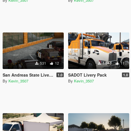
By
Kevin_3507
By
Kevin_3507
531
12
1,643
11
San Andreas State Livery pack
SADOT Livery Pack
1.0
1.0
By
Kevin_3507
By
Kevin_3507