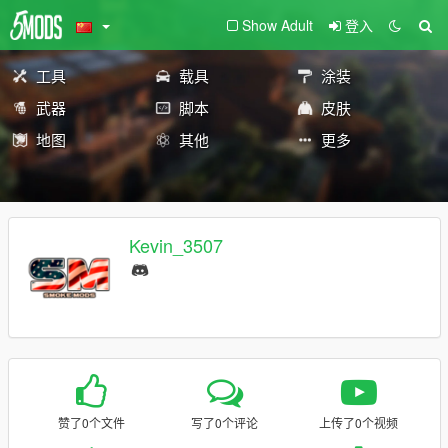
Show Adult
登入
工具
载具
涂装
武器
脚本
皮肤
地图
其他
更多
Kevin_3507
赞了0个文件
写了0个评论
上传了0个视频