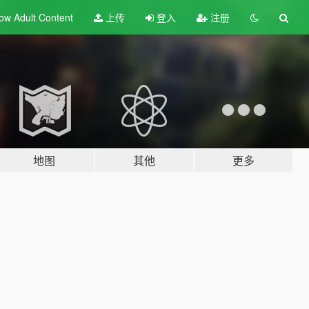
ow Adult
Content
上传
登入
注册
地图
其他
更多