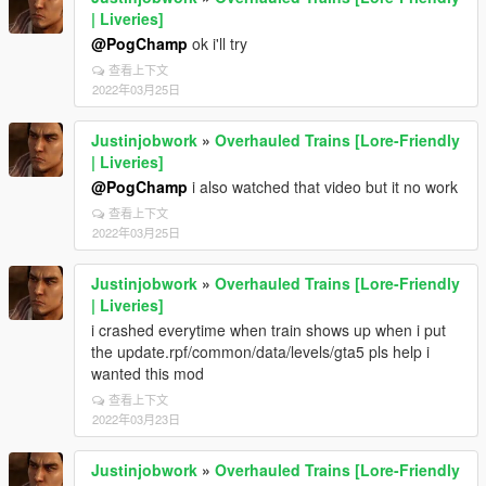
| Liveries]
@PogChamp
ok i'll try
查看上下文
2022年03月25日
Justinjobwork
»
Overhauled Trains [Lore-Friendly
| Liveries]
@PogChamp
i also watched that video but it no work
查看上下文
2022年03月25日
Justinjobwork
»
Overhauled Trains [Lore-Friendly
| Liveries]
i crashed everytime when train shows up when i put
the update.rpf/common/data/levels/gta5 pls help i
wanted this mod
查看上下文
2022年03月23日
Justinjobwork
»
Overhauled Trains [Lore-Friendly