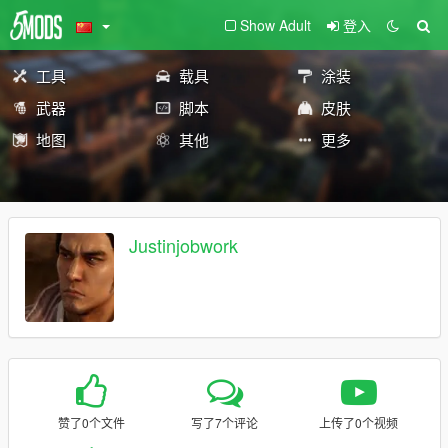
Show Adult
登入
工具
载具
涂装
武器
脚本
皮肤
地图
其他
更多
Justinjobwork
赞了0个文件
写了7个评论
上传了0个视频