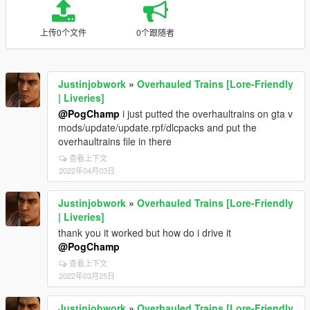
上传0个文件
0个跟随者
Justinjobwork
»
Overhauled Trains [Lore-Friendly
| Liveries]
@PogChamp
i just putted the overhaultrains on gta v
mods/update/update.rpf/dlcpacks and put the
overhaultrains file in there
查看上下文
2022年04月03日
Justinjobwork
»
Overhauled Trains [Lore-Friendly
| Liveries]
thank you it worked but how do i drive it
@PogChamp
查看上下文
2022年03月25日
Justinjobwork
»
Overhauled Trains [Lore-Friendly