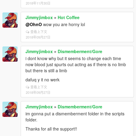
2018年11月30日
Jimmyjimbox
»
Hot Coffee
@OhnO
wow you are horny lol
查看上下文
2018年09月27日
Jimmyjimbox
»
Dismemberment/Gore
i dont know why but it seems to change each time
now blood just spurts out acting as if there is no limb
but there is still a limb
dafuq y it no werk
查看上下文
2018年09月27日
Jimmyjimbox
»
Dismemberment/Gore
im gonna put a dismemberment folder in the scripts
folder.
Thanks for all the support!!