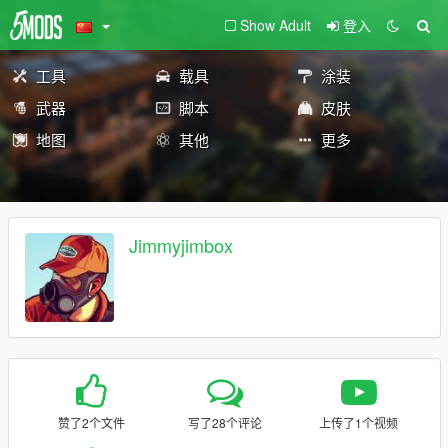
Show Adult
登入
工具
载具
涂装
武器
脚本
皮肤
地图
其他
更多
Jimmyjimbox
赞了2个文件
写了28个评论
上传了1个视频