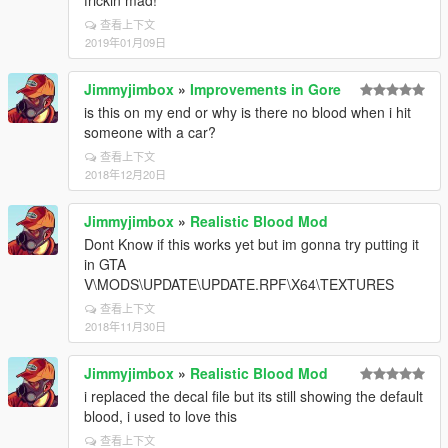
frickin mad!
查看上下文
2019年01月09日
Jimmyjimbox
»
Improvements in Gore
is this on my end or why is there no blood when i hit
someone with a car?
查看上下文
2018年12月20日
Jimmyjimbox
»
Realistic Blood Mod
Dont Know if this works yet but im gonna try putting it
in GTA
V\MODS\UPDATE\UPDATE.RPF\X64\TEXTURES
查看上下文
2018年11月30日
Jimmyjimbox
»
Realistic Blood Mod
i replaced the decal file but its still showing the default
blood, i used to love this
查看上下文