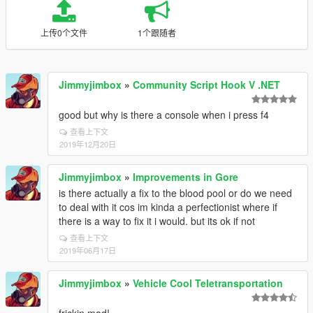
上传0个文件
1个跟随者
Jimmyjimbox
»
Community Script Hook V .NET
good but why is there a console when i press f4
查看上下文
2019年12月20日
Jimmyjimbox
»
Improvements in Gore
is there actually a fix to the blood pool or do we need
to deal with it cos im kinda a perfectionist where if
there is a way to fix it i would. but its ok if not
查看上下文
2019年06月17日
Jimmyjimbox
»
Vehicle Cool Teletransportation