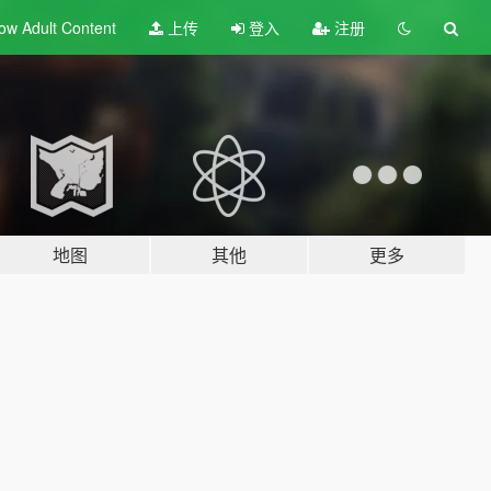
ow Adult
Content
上传
登入
注册
地图
其他
更多