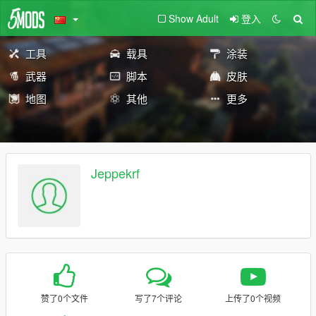
Show Adult
登入
工具
载具
涂装
武器
脚本
皮肤
地图
其他
更多
Jeppekrf
赞了0个文件
写了7个评论
上传了0个视频