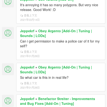
It's annoying it has so many polygons. But very nice
release. Good Work! :D
查看上下文
2021年03月14日
Jeppekrf
»
Obey Argento [Add-On | Tuning |
Sounds | LODs]
Can i get permission to make a police car of it for my
self?
查看上下文
2021年01月28日
Jeppekrf
»
Obey Argento [Add-On | Tuning |
Sounds | LODs]
So what car is this in in real life?
查看上下文
2021年01月28日
Jeppekrf
»
Benefactor Streiter - Improvements
and Bug Fixes [Add-On | Tuning]