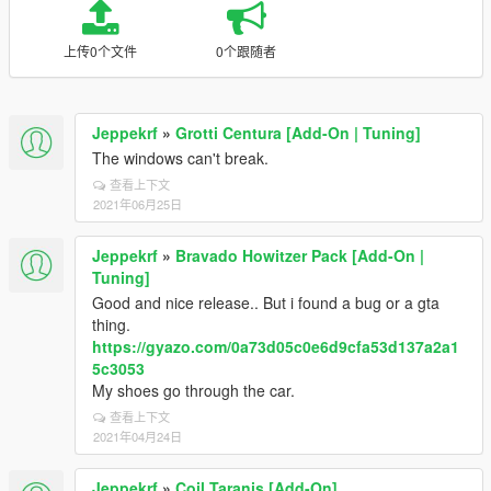
上传0个文件
0个跟随者
Jeppekrf
»
Grotti Centura [Add-On | Tuning]
The windows can't break.
查看上下文
2021年06月25日
Jeppekrf
»
Bravado Howitzer Pack [Add-On |
Tuning]
Good and nice release.. But i found a bug or a gta
thing.
https://gyazo.com/0a73d05c0e6d9cfa53d137a2a1
5c3053
My shoes go through the car.
查看上下文
2021年04月24日
Jeppekrf
»
Coil Taranis [Add-On]