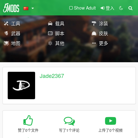
Show Adult
登入
工具
载具
涂装
武器
脚本
皮肤
地图
其他
更多
Jade2367
赞了0个文件
写了1个评论
上传了0个视频