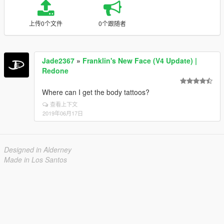
上传0个文件
0个跟随者
Jade2367
»
Franklin's New Face (V4 Update) |
Redone
Where can I get the body tattoos?
查看上下文
2019年06月17日
Designed in Alderney
Made in Los Santos