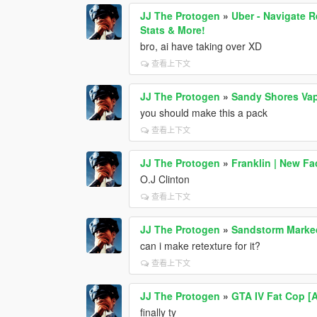
JJ The Protogen
»
Uber - Navigate R
Stats & More!
bro, ai have taking over XD
查看上下文
JJ The Protogen
»
Sandy Shores Vapi
you should make this a pack
查看上下文
JJ The Protogen
»
Franklin | New Fa
O.J Clinton
查看上下文
JJ The Protogen
»
Sandstorm Marked
can i make retexture for it?
查看上下文
JJ The Protogen
»
GTA IV Fat Cop [
finally ty