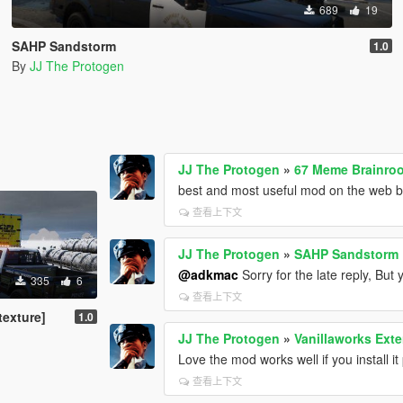
689
19
SAHP Sandstorm
1.0
By
JJ The Protogen
JJ The Protogen
»
67 Meme Brainroo
best and most useful mod on the web 
查看上下文
JJ The Protogen
»
SAHP Sandstorm
@adkmac
Sorry for the late reply, But
335
6
查看上下文
texture]
1.0
JJ The Protogen
»
Vanillaworks Exte
Love the mod works well if you install it
查看上下文