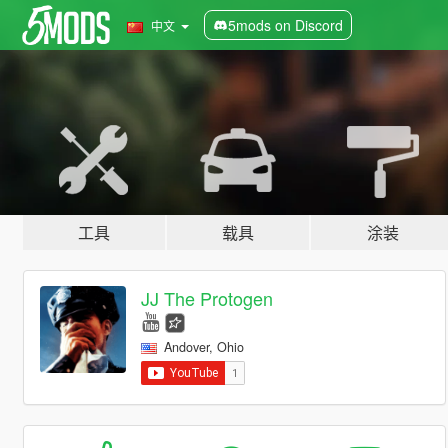
5mods on Discord
中文
工具
载具
涂装
JJ The Protogen
Andover, Ohio