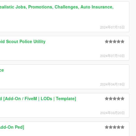
ealistic Jobs, Promotions, Challenges, Auto Insurance,
2024年07月15日
d Scout Police Utility
2024年07月10日
ce
2024年04月19日
 [Add-On / FiveM | LODs | Template]
2024年03月20日
Add-On Ped]