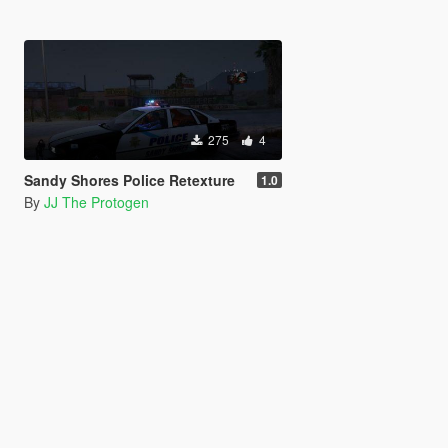
275
4
Sandy Shores Police Retexture
1.0
By
JJ The Protogen