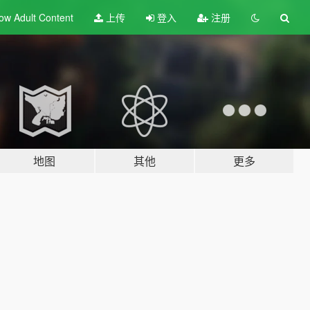
ow Adult
Content
上传
登入
注册
地图
其他
更多