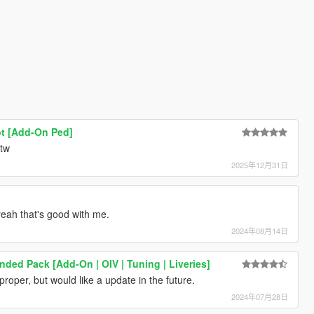
t [Add-On Ped]
btw
2025年12月31日
 yeah that's good with me.
2024年08月14日
nded Pack [Add-On | OIV | Tuning | Liveries]
 proper, but would like a update in the future.
2024年07月28日