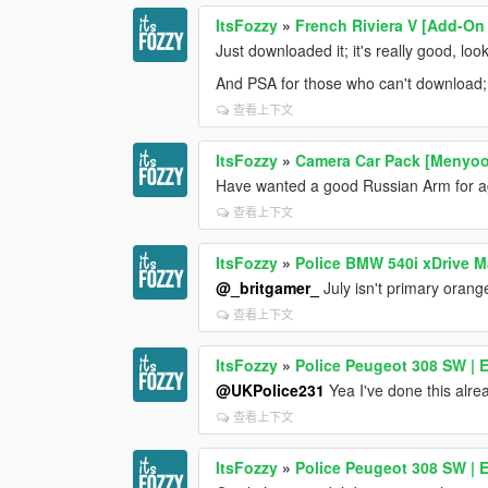
ItsFozzy
»
French Riviera V [Add-On
Just downloaded it; it's really good, loo
And PSA for those who can't download
查看上下文
ItsFozzy
»
Camera Car Pack [Menyoo
Have wanted a good Russian Arm for age
查看上下文
ItsFozzy
»
Police BMW 540i xDrive M
@_britgamer_
July isn't primary orang
查看上下文
ItsFozzy
»
Police Peugeot 308 SW | 
@UKPolice231
Yea I've done this alrea
查看上下文
ItsFozzy
»
Police Peugeot 308 SW | 