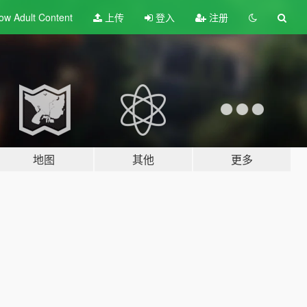
ow Adult
Content
上传
登入
注册
地图
其他
更多