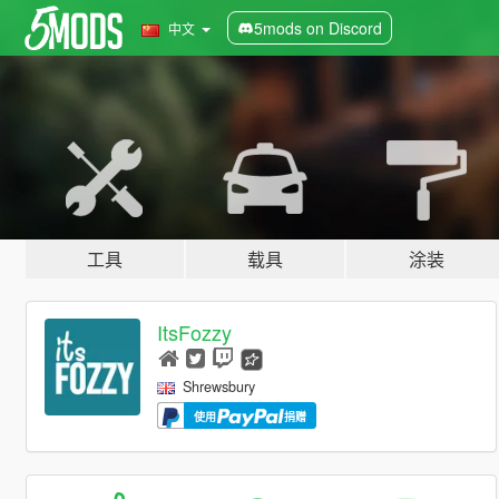
5mods on Discord
中文
工具
载具
涂装
ItsFozzy
Shrewsbury
使用
捐赠