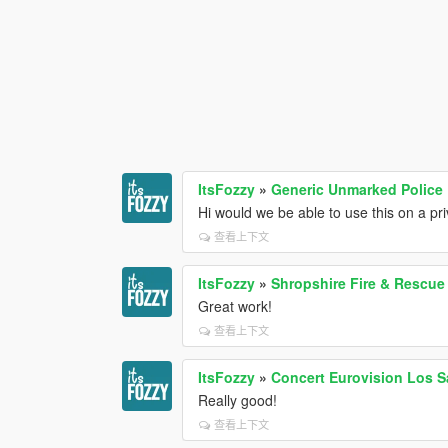
ItsFozzy
»
Generic Unmarked Police
Hi would we be able to use this on a pr
查看上下文
ItsFozzy
»
Shropshire Fire & Rescue
Great work!
查看上下文
ItsFozzy
»
Concert Eurovision Los S
Really good!
查看上下文