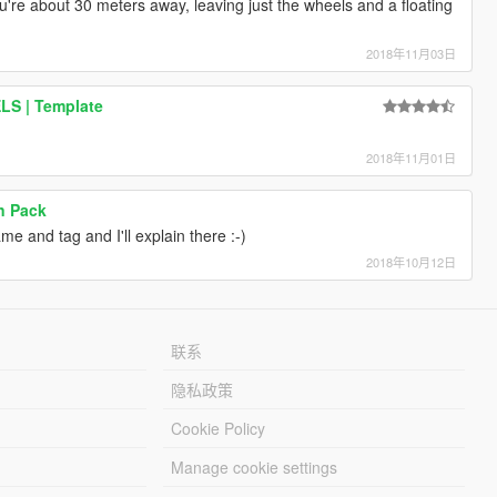
're about 30 meters away, leaving just the wheels and a floating
2018年11月03日
ELS | Template
2018年11月01日
n Pack
 and tag and I'll explain there :-)
2018年10月12日
联系
隐私政策
Cookie Policy
Manage cookie settings