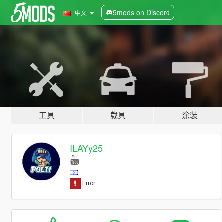
5mods on Discord
中文
工具
载具
涂装
ILAYy25