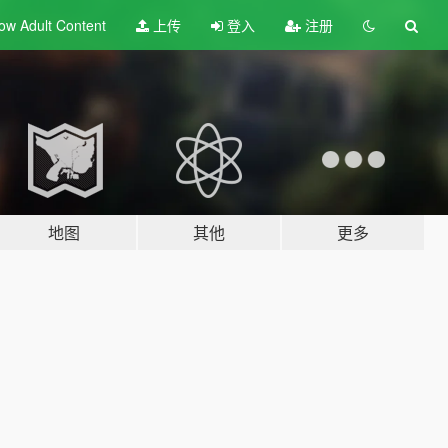
ow Adult
Content
上传
登入
注册
地图
其他
更多