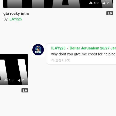
135
2
gta rocky intro
1.0
By
ILAYy25
ILAYy25
»
Beitar Jerusalem 26/27 Jer
why dont you give me credit for helping
查看上下文
135
2
1.0