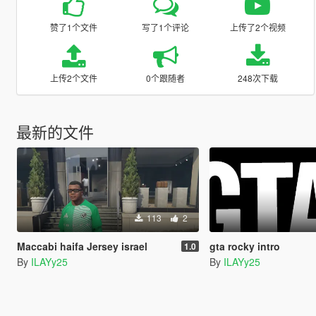
赞了1个文件
写了1个评论
上传了2个视频
上传2个文件
0个跟随者
248次下载
最新的文件
113
2
Maccabi haifa Jersey israel
gta rocky intro
1.0
By
ILAYy25
By
ILAYy25