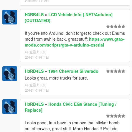
2016年01月12日
H3RB4LS
»
LCD Vehicle Info [.NET/Arduino]
(OUTDATED)
If you're into Arduino, don't forget to check out Enums
mod from awhile back, great stuff:
https://www.gta5-
mods.com/scripts/gta-v-arduino-xserial
查看上下文
2016年01月11日
H3RB4LS
»
1994 Chevrolet Silverado
Looks great, more trucks for sure.
查看上下文
2016年01月11日
H3RB4LS
»
Honda Civic EG6 Stance [Tuning /
Replace]
Looks good, Ima have to remove that sticker bomb
but otherwise, great stuff. More Hondas!!! Prelude