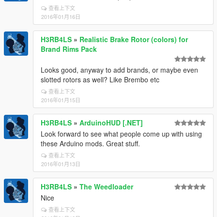
查看上下文
2016年01月16日
H3RB4LS
»
Realistic Brake Rotor (colors) for
Brand Rims Pack
Looks good, anyway to add brands, or maybe even
slotted rotors as well? Like Brembo etc
查看上下文
2016年01月15日
H3RB4LS
»
ArduinoHUD [.NET]
Look forward to see what people come up with using
these Arduino mods. Great stuff.
查看上下文
2016年01月13日
H3RB4LS
»
The Weedloader
Nice
查看上下文