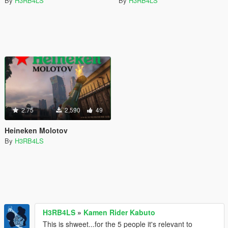
By
H3RB4LS
By
H3RB4LS
2.75
2,590
49
Heineken Molotov
By
H3RB4LS
H3RB4LS
»
Kamen Rider Kabuto
This is shweet...for the 5 people it's relevant to