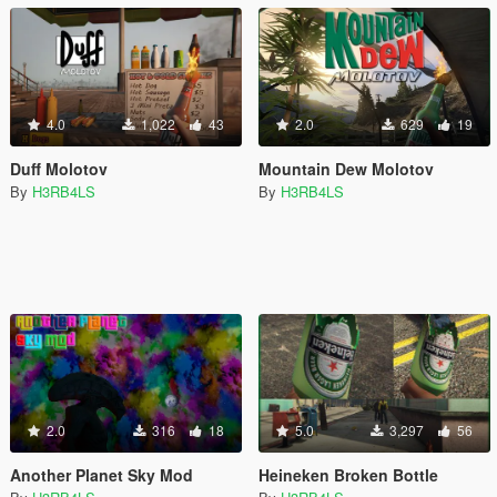
4.0
1,022
43
2.0
629
19
Duff Molotov
Mountain Dew Molotov
By
H3RB4LS
By
H3RB4LS
2.0
316
18
5.0
3,297
56
Another Planet Sky Mod
Heineken Broken Bottle