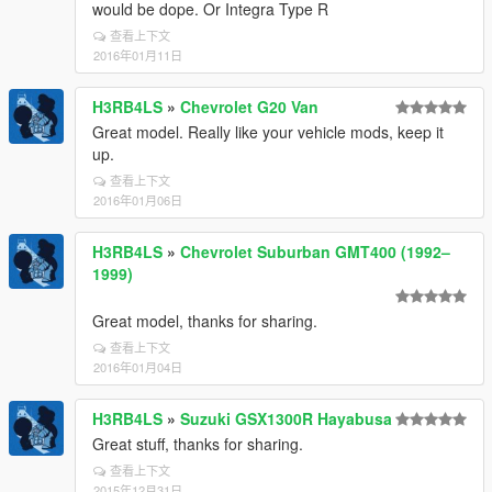
would be dope. Or Integra Type R
查看上下文
2016年01月11日
H3RB4LS
»
Chevrolet G20 Van
Great model. Really like your vehicle mods, keep it
up.
查看上下文
2016年01月06日
H3RB4LS
»
Chevrolet Suburban GMT400 (1992–
1999)
Great model, thanks for sharing.
查看上下文
2016年01月04日
H3RB4LS
»
Suzuki GSX1300R Hayabusa
Great stuff, thanks for sharing.
查看上下文
2015年12月31日