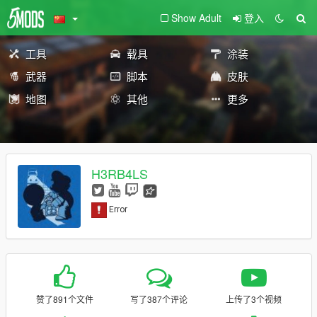
Show Adult
登入
工具
载具
涂装
武器
脚本
皮肤
地图
其他
更多
H3RB4LS
赞了891个文件
写了387个评论
上传了3个视频