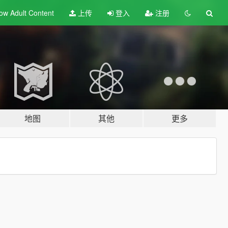
ow Adult
Content
上传
登入
注册
地图
其他
更多