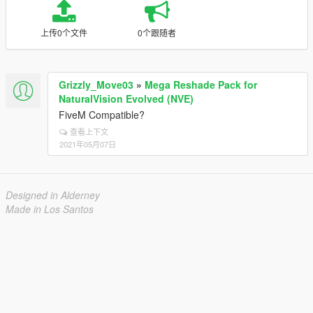
上传0个文件
0个跟随者
Grizzly_Move03
»
Mega Reshade Pack for
NaturalVision Evolved (NVE)
FiveM Compatible?
查看上下文
2021年05月07日
Designed in Alderney
Made in Los Santos