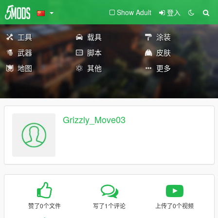
Show Adult
登入
工具
载具
涂装
武器
脚本
皮肤
地图
其他
更多
Grizzly_Move03
赞了0个文件
写了1个评论
上传了0个视频