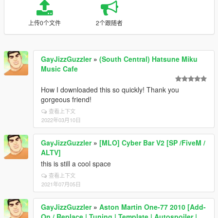
上传0个文件
2个跟随者
GayJizzGuzzler
»
(South Central) Hatsune Miku
Music Cafe
How I downloaded this so quickly! Thank you
gorgeous friend!
查看上下文
2022年03月10日
GayJizzGuzzler
»
[MLO] Cyber Bar V2 [SP /FiveM /
ALTV]
this is still a cool space
查看上下文
2021年07月05日
GayJizzGuzzler
»
Aston Martin One-77 2010 [Add-
On / Replace | Tuning | Template | Autospoiler |