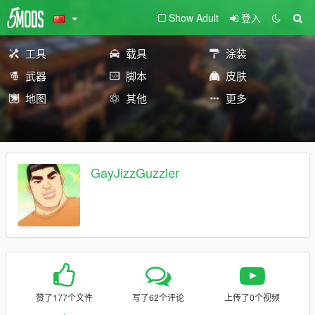
Show Adult
登入
工具
载具
涂装
武器
脚本
皮肤
地图
其他
更多
GayJizzGuzzler
赞了177个文件
写了62个评论
上传了0个视频