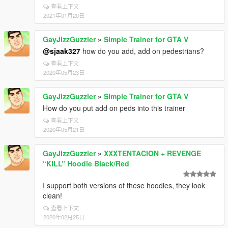
查看上下文
2021年01月20日
GayJizzGuzzler
»
Simple Trainer for GTA V
@sjaak327
how do you add, add on pedestrians?
查看上下文
2020年05月23日
GayJizzGuzzler
»
Simple Trainer for GTA V
How do you put add on peds into this trainer
查看上下文
2020年05月21日
GayJizzGuzzler
»
XXXTENTACION + REVENGE
“KILL” Hoodie Black/Red
I support both versions of these hoodies, they look
clean!
查看上下文
2020年02月25日