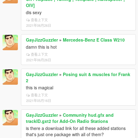
OIV]
dis sexy
查看上下文
2021年06月26日
GayJizzGuzzler
»
Mercedes-Benz E Class W210
damn this is hot
查看上下文
2021年06月26日
GayJizzGuzzler
»
Posing suit & muscles for Frank
2
this is magical
查看上下文
2021年05月16日
GayJizzGuzzler
»
Community hud.gfx and
trackID.gxt2 for Add-On Radio Stations
is there a download link for all these added stations
that's just one package with all of them?