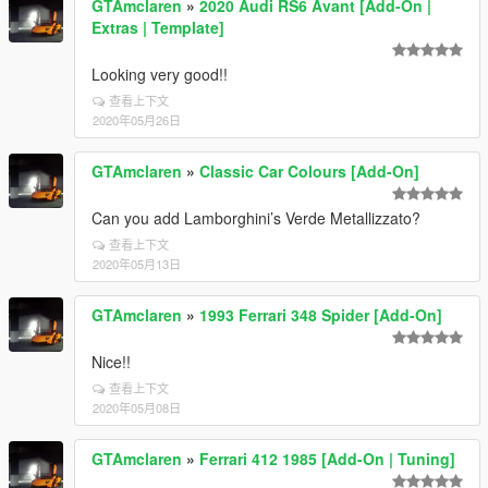
GTAmclaren
»
2020 Audi RS6 Avant [Add-On |
Extras | Template]
Looking very good!!
查看上下文
2020年05月26日
GTAmclaren
»
Classic Car Colours [Add-On]
Can you add Lamborghini’s Verde Metallizzato?
查看上下文
2020年05月13日
GTAmclaren
»
1993 Ferrari 348 Spider [Add-On]
Nice!!
查看上下文
2020年05月08日
GTAmclaren
»
Ferrari 412 1985 [Add-On | Tuning]