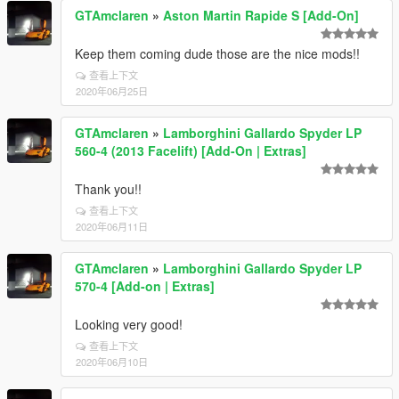
GTAmclaren
»
Aston Martin Rapide S [Add-On]
Keep them coming dude those are the nice mods!!
查看上下文
2020年06月25日
GTAmclaren
»
Lamborghini Gallardo Spyder LP
560-4 (2013 Facelift) [Add-On | Extras]
Thank you!!
查看上下文
2020年06月11日
GTAmclaren
»
Lamborghini Gallardo Spyder LP
570-4 [Add-on | Extras]
Looking very good!
查看上下文
2020年06月10日