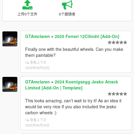
上传0个文件
0个跟随者
GTAmclaren
»
2025 Ferrari 12Cilindri [Add-On]
Finally one with the beautiful wheels. Can you make
them paintable?
查看上下文
2025年09月02日
GTAmclaren
»
2024 Koenigsegg Jesko Attack
Limited [Add-On | Template]
This looks amazing, can’t wait to try it! As an idea it
would be very nice If you also included the jesko
carbon wheels :)
查看上下文
2025年06月30日