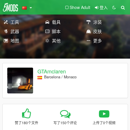
Show Adult
登入
工具
载具
涂装
武器
脚本
皮肤
地图
其他
更多
GTAmclaren
Barcelona / Monaco
赞了180个文件
写了150个评论
上传了0个视频