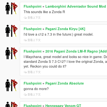
Flushpoint
»
Lamborghini Adventador Sound Mod
This sounds like a Zonda R
查看上下文
Flushpoint
»
Pagani Zonda Kiryu [4K]
I'd love a c12 s 7.3 in the future:) great model.
查看上下文
Flushpoint
»
2016 Pagani Zonda LM-R Ragno [Add-O
I Maychana, great model and looks so nice in game. Do y
standard Zonda S 7.3 C12? I love the original Zonda, an
yet. Reckon you could do it?
查看上下文
Flushpoint
»
Pagani Zonda Absolute
gonna do more?
查看上下文
Flushpoint
»
Hennessey Venom GT