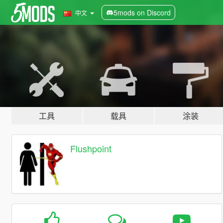
5mods on Discord
中文
工具
载具
涂装
Flushpoint