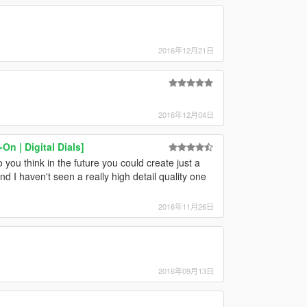
2016年12月21日
2016年12月04日
n | Digital Dials]
ou think in the future you could create just a
d I haven't seen a really high detail quality one
2016年11月26日
2016年09月13日