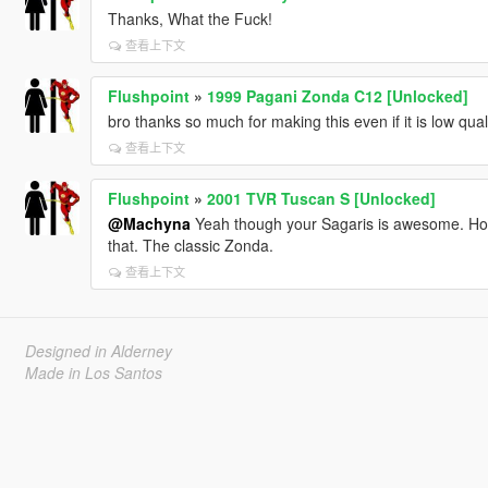
Thanks, What the Fuck!
查看上下文
Flushpoint
»
1999 Pagani Zonda C12 [Unlocked]
bro thanks so much for making this even if it is low quali
查看上下文
Flushpoint
»
2001 TVR Tuscan S [Unlocked]
@Machyna
Yeah though your Sagaris is awesome. Ho
that. The classic Zonda.
查看上下文
Designed in Alderney
Made in Los Santos