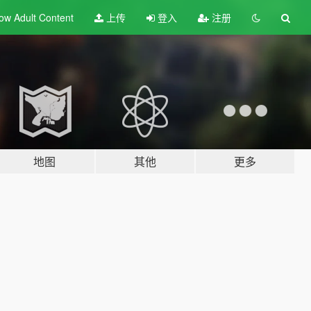
ow Adult
Content
上传
登入
注册
地图
其他
更多