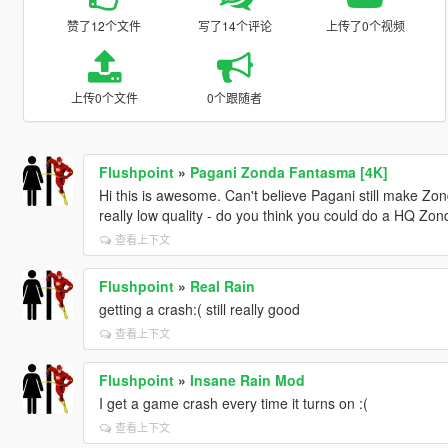
赞了12个文件
写了14个评论
上传了0个视频
上传0个文件
0个跟随者
Flushpoint
»
Pagani Zonda Fantasma [4K]
Hi this is awesome. Can't believe Pagani still make Zo
really low quality - do you think you could do a HQ 
查看上下文
Flushpoint
»
Real Rain
getting a crash:( still really good
查看上下文
Flushpoint
»
Insane Rain Mod
I get a game crash every time it turns on :(
查看上下文