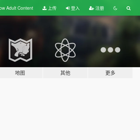
ow Adult
Content
上传
登入
注册
地图
其他
更多