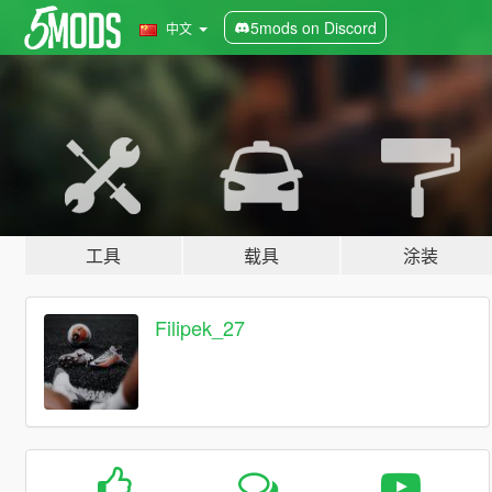
5mods on Discord
中文
工具
载具
涂装
Filipek_27