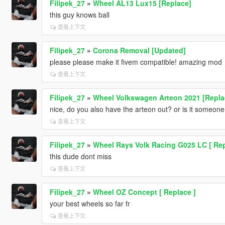
Filipek_27
»
Wheel AL13 Lux15 [Replace]
this guy knows ball
查看上下文
Filipek_27
»
Corona Removal [Updated]
please please make it fivem compatible! amazing mod
查看上下文
Filipek_27
»
Wheel Volkswagen Arteon 2021 [Repla
nice, do you also have the arteon out? or is it someon
查看上下文
Filipek_27
»
Wheel Rays Volk Racing G025 LC [ Rep
this dude dont miss
查看上下文
Filipek_27
»
Wheel OZ Concept [ Replace ]
your best wheels so far fr
查看上下文