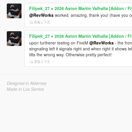
Filipek_27
»
2026 Aston Martin Valhalla [Addon / Fi
@RevWorks
worked, amazing, thank you! (have you 
查看上下文
Filipek_27
»
2026 Aston Martin Valhalla [Addon / Fi
upon furtherer testing on FiveM
@RevWorks
- the fro
singnaling left it signals right and when right it shows 
tilts the wrong way. Otherwise pretty perfect!
查看上下文
Designed in Alderney
Made in Los Santos