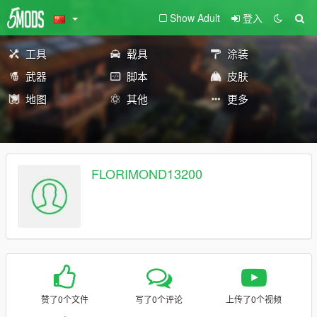
Show Adult
登入
工具
载具
涂装
武器
脚本
皮肤
地图
其他
更多
FLORIMOND13200
赞了0个文件
写了0个评论
上传了0个视频