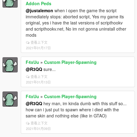
Addon Peds
@justalemon
when i open the game the script
immediately stops: aborted script, Yes my game its
original, yes i have the last versions of scripthookv
and scripthookv.net, No im not gonna uninstall other
mods
查看上下文
2021年01月17日
F4xUu
»
Custom Player-Spawning
@R3QQ
sure...
查看上下文
2021年01月13日
F4xUu
»
Custom Player-Spawning
@R3QQ
hey man, im kinda dumb with this stuff so...
how can i just put to spawn where i died with the
same skin and nothing else (like in GTAO)
查看上下文
2021年01月09日