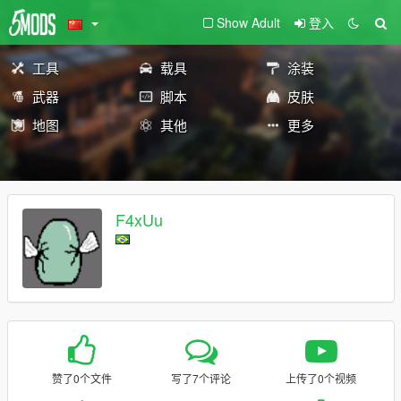
Show Adult
登入
工具
载具
涂装
武器
脚本
皮肤
地图
其他
更多
F4xUu
赞了0个文件
写了7个评论
上传了0个视频