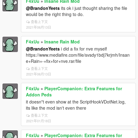
F4xUu
»
Insane Rain Mod
@BrandonYeets
its ok i just thought sharing the file
would be the right thing to do.
查看上下文
2021年06月13日
F4xUu
»
Insane Rain Mod
@BrandonYeets
i did a fix for nve myself
https://www.mediafire.com/file/svsdy1bdj7krjmh/Insan
e+Rain+-+fix+for+nve.rar/file
查看上下文
2021年06月13日
F4xUu
»
PlayerCompanion: Extra Features for
Addon Peds
it doesn"t even show at the ScriptHookVDotNet.log,
its like the mod isn't even there
查看上下文
2021年01月18日
F4xUu
»
PlayerCompanion: Extra Features for