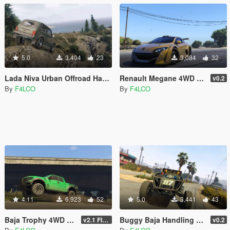
5.0
3,404
23
3,084
32
Lada Niva Urban Offroad Handling
Renault Megane 4WD Handling & Sound Swap
v0.2
By
F4LCO
By
F4LCO
4.11
6,923
52
5.0
3,441
43
Baja Trophy 4WD Offroad Handling and V8 Sound
Buggy Baja Handling Mod
v2.1 FINAL
v0.2