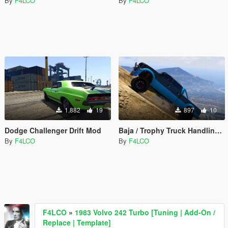
By
F4LCO
By
F4LCO
1,882
19
897
10
Dodge Challenger Drift Mod
Baja / Trophy Truck Handling for Sandking
By
F4LCO
By
F4LCO
F4LCO
»
1983 Volvo 242 Turbo [Tuning | Add-On /
Replace | Template]