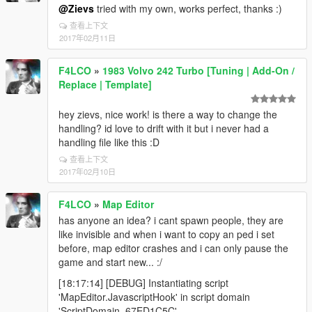
@Zievs
tried with my own, works perfect, thanks :)
查看上下文
2017年02月11日
F4LCO
»
1983 Volvo 242 Turbo [Tuning | Add-On /
Replace | Template]
hey zievs, nice work! is there a way to change the
handling? id love to drift with it but i never had a
handling file like this :D
查看上下文
2017年02月10日
F4LCO
»
Map Editor
has anyone an idea? i cant spawn people, they are
like invisible and when i want to copy an ped i set
before, map editor crashes and i can only pause the
game and start new... :/
[18:17:14] [DEBUG] Instantiating script
'MapEditor.JavascriptHook' in script domain
'ScriptDomain_67ED1C5C' ...