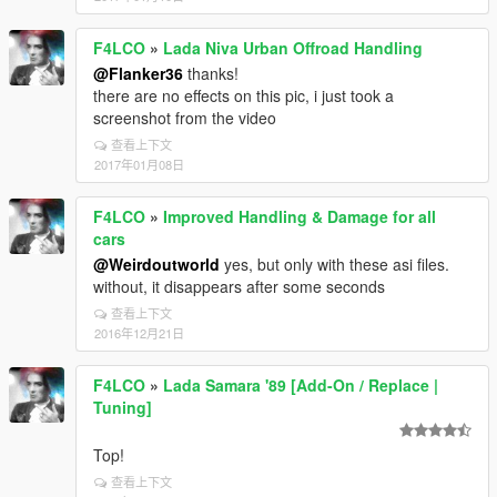
F4LCO
»
Lada Niva Urban Offroad Handling
@Flanker36
thanks!
there are no effects on this pic, i just took a
screenshot from the video
查看上下文
2017年01月08日
F4LCO
»
Improved Handling & Damage for all
cars
@Weirdoutworld
yes, but only with these asi files.
without, it disappears after some seconds
查看上下文
2016年12月21日
F4LCO
»
Lada Samara '89 [Add-On / Replace |
Tuning]
Top!
查看上下文