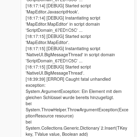
[18:17:14] [DEBUG] Started script
'MapEditor.JavascriptHook'.
[18:17:14] [DEBUG] Instantiating script
'MapEditor.MapEditor' in script domain
'ScriptDomain_67ED1C5C' ...
[18:17:15] [DEBUG] Started script
'MapEditor.MapEditor'.
[18:17:15] [DEBUG] Instantiating script
'NativeUI.BigMessageThread' in script domain
'ScriptDomain_67ED1C5C' ...
[18:17:15] [DEBUG] Started script
'NativeUI.BigMessageThread'.
[18:39:39] [ERROR] Caught fatal unhandled
exception:
System.ArgumentException: Ein Element mit dem
gleichen Schlüssel wurde bereits hinzugefügt.
bei
System.ThrowHelper.ThrowArgumentException(Exce
ptionResource resource)
bei
System.Collections.Generic.Dictionary`2.Insert(TKey
key, TValue value, Boolean add)