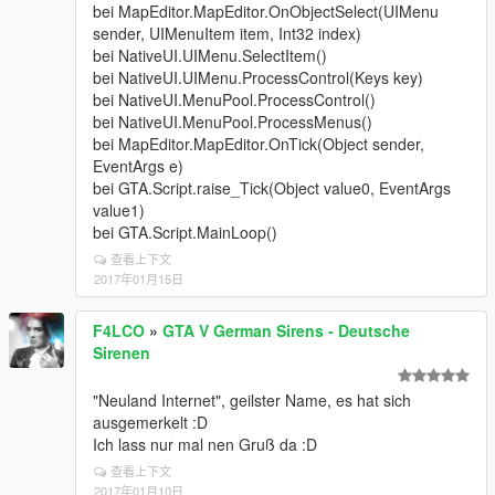
bei MapEditor.MapEditor.OnObjectSelect(UIMenu
sender, UIMenuItem item, Int32 index)
bei NativeUI.UIMenu.SelectItem()
bei NativeUI.UIMenu.ProcessControl(Keys key)
bei NativeUI.MenuPool.ProcessControl()
bei NativeUI.MenuPool.ProcessMenus()
bei MapEditor.MapEditor.OnTick(Object sender,
EventArgs e)
bei GTA.Script.raise_Tick(Object value0, EventArgs
value1)
bei GTA.Script.MainLoop()
查看上下文
2017年01月15日
F4LCO
»
GTA V German Sirens - Deutsche
Sirenen
"Neuland Internet", geilster Name, es hat sich
ausgemerkelt :D
Ich lass nur mal nen Gruß da :D
查看上下文
2017年01月10日