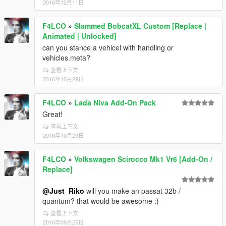
2016年12月11日
F4LCO
»
Slammed BobcatXL Custom [Replace |
Animated | Unlocked]
can you stance a vehicel with handling or
vehicles.meta?
查看上下文
2016年10月29日
F4LCO
»
Lada Niva Add-On Pack
Great!
查看上下文
2016年10月29日
F4LCO
»
Volkswagen Scirocco Mk1 Vr6 [Add-On /
Replace]
@Just_Riko
will you make an passat 32b /
quantum? that would be awesome :)
查看上下文
2016年09月25日