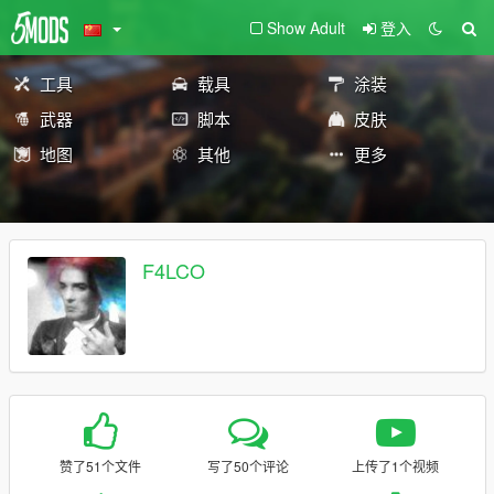
Show Adult
登入
工具
载具
涂装
武器
脚本
皮肤
地图
其他
更多
F4LCO
赞了51个文件
写了50个评论
上传了1个视频