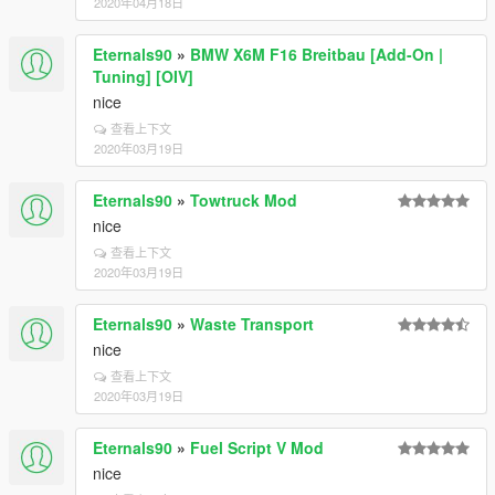
2020年04月18日
Eternals90
»
BMW X6M F16 Breitbau [Add-On |
Tuning] [OIV]
nice
查看上下文
2020年03月19日
Eternals90
»
Towtruck Mod
nice
查看上下文
2020年03月19日
Eternals90
»
Waste Transport
nice
查看上下文
2020年03月19日
Eternals90
»
Fuel Script V Mod
nice