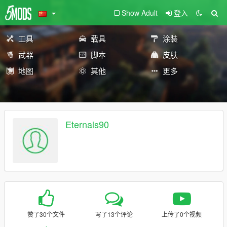
Show Adult
登入
工具
载具
涂装
武器
脚本
皮肤
地图
其他
更多
Eternals90
赞了30个文件
写了13个评论
上传了0个视频