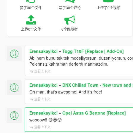
赞了30个文件
写了30个评论
上传了0个视频
上传0个文件
0个跟随者
Erensakayikci
»
Togg T10F [Replace | Add-On]
Abi hem bunu tek tek modelliyorsun, düzenliyorsun, conv
Pelerinsiz kahraman derlerdi inanmazdım..
查看上下文
Erensakayikci
»
DNX Chiliad Town - New town and r
Oh man, that's awesome! And it's free!
查看上下文
Erensakayikci
»
Opel Astra G Bertone [Replace]
woooow!! 😍😍🥵
查看上下文