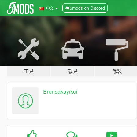
5mods on Discord
中文
工具
载具
涂装
Erensakayikci