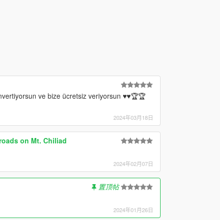
ertiyorsun ve bize ücretsiz veriyorsun ♥️♥️🏆🏆
2024年03月18日
oads on Mt. Chiliad
2024年02月07日
置顶帖
2024年01月26日