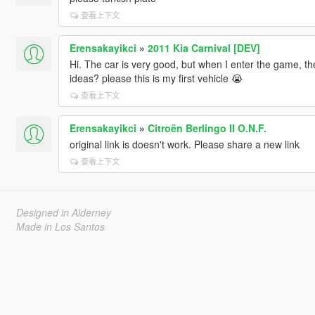
查看上下文
Erensakayikci
»
2011 Kia Carnival [DEV]
Hi. The car is very good, but when I enter the game, t
ideas? please this is my first vehicle 😭
查看上下文
Erensakayikci
»
Citroën Berlingo II O.N.F.
original link is doesn't work. Please share a new link
查看上下文
Designed in Alderney
Made in Los Santos