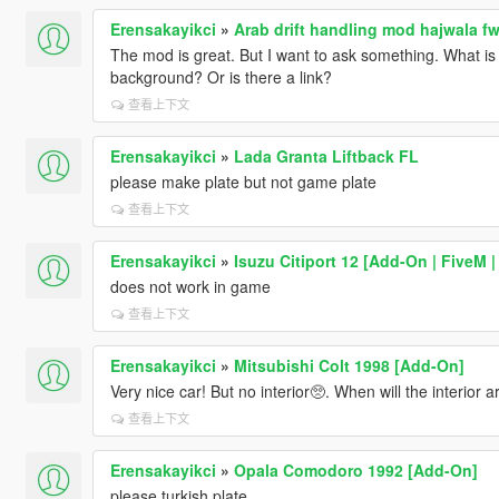
Erensakayikci
»
The mod is great. But I want to ask something. What is
background? Or is there a link?
查看上下文
Erensakayikci
»
Lada Granta Liftback FL
please make plate but not game plate
查看上下文
Erensakayikci
»
Isuzu Citiport 12 [Add-On | FiveM 
does not work in game
查看上下文
Erensakayikci
»
Mitsubishi Colt 1998 [Add-On]
Very nice car! But no interior🥺. When will the interior 
查看上下文
Erensakayikci
»
Opala Comodoro 1992 [Add-On]
please turkish plate