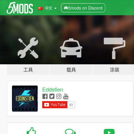
5mods on Discord
中文
工具
载具
涂装
Eddstien