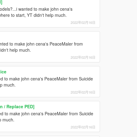
]
dels?...i wanted to make john cena's
ere to start, YT didn't help much.
2022年02月16日
anted to make john cena's PeaceMaler from
idn't help much.
2022年02月16日
ice
ed to make john cena's PeaceMaler from Suicide
lp much.
2022年02月16日
n / Replace PED]
ed to make john cena's PeaceMaler from Suicide
lp much.
2022年02月16日