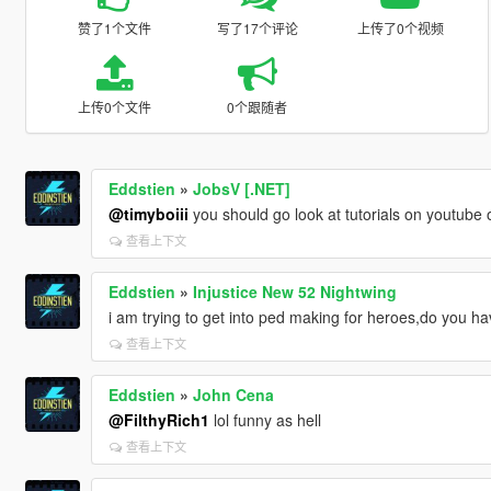
赞了1个文件
写了17个评论
上传了0个视频
上传0个文件
0个跟随者
Eddstien
»
JobsV [.NET]
@timyboiii
you should go look at tutorials on youtube 
查看上下文
Eddstien
»
Injustice New 52 Nightwing
i am trying to get into ped making for heroes,do you ha
查看上下文
Eddstien
»
John Cena
@FilthyRich1
lol funny as hell
查看上下文