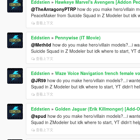
Eddstien
»
Hawkeye Marvel's Avengers [Addon Ped
@TheAntagonyPTRP
how do you make hero/villain mo
PeaceMaker from Suicide Squad in Z Modeler but idk wh
查看上下文
Eddstien
»
Pennywise (IT Movie)
@Meth0d
how do you make hero/villain models?...i w
Suicide Squad in Z Modeler but idk where to start, YT d
查看上下文
Eddstien
»
Waze Voice Navigation french female vo
@JR59
how do you make hero/villain models?...i want
Squad in Z Modeler but idk where to start, YT didn't he
查看上下文
Eddstien
»
Golden Jaguar (Erik Killmonger) [Add-O
@spud
how do you make hero/villain models?...i want
Squad in ZModeler but idk where to start, YT didn't he
查看上下文