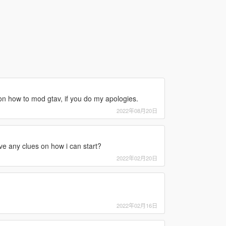
on how to mod gtav, if you do my apologies.
2022年08月20日
ve any clues on how i can start?
2022年02月20日
2022年02月16日