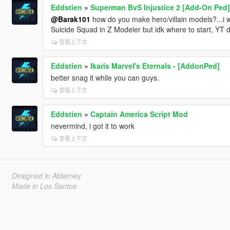
Eddstien
»
Superman BvS Injustice 2 [Add-On Ped]
@Barak101
how do you make hero/villain models?...i
Suicide Squad in Z Modeler but idk where to start, YT d
查看上下文
Eddstien
»
Ikaris Marvel's Eternals - [AddonPed]
better snag it while you can guys.
查看上下文
Eddstien
»
Captain America Script Mod
nevermind, i got it to work
查看上下文
Designed in Alderney
Made in Los Santos