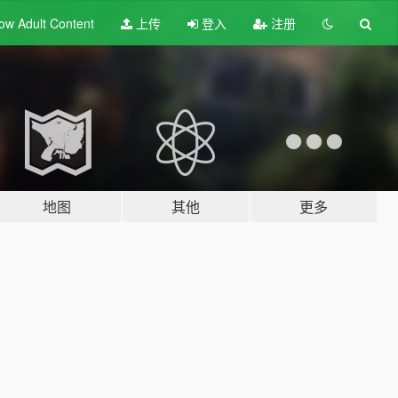
ow Adult
Content
上传
登入
注册
地图
其他
更多