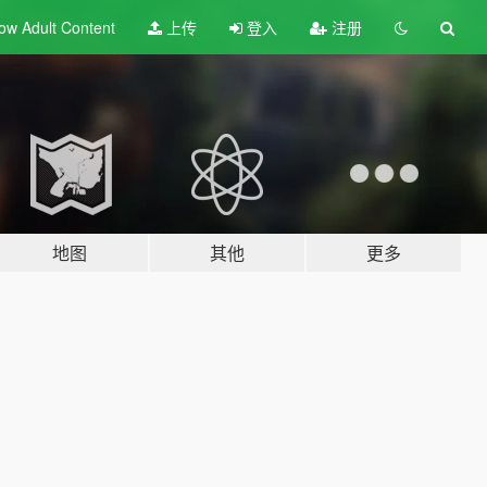
ow Adult
Content
上传
登入
注册
地图
其他
更多