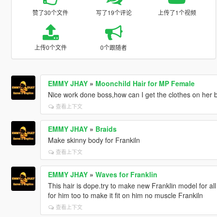
赞了30个文件
写了19个评论
上传了1个视频
上传0个文件
0个跟随者
EMMY JHAY
»
Moonchild Hair for MP Female
Nice work done boss,how can I get the clothes on her b
查看上下文
EMMY JHAY
»
Braids
Make skinny body for Frankiln
查看上下文
EMMY JHAY
»
Waves for Franklin
This hair is dope.try to make new Franklin model for al
for him too to make it fit on him no muscle Frankiln
查看上下文