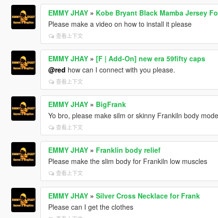
EMMY JHAY
»
Kobe Bryant Black Mamba Jersey For
Please make a video on how to install it please
查看上下文
EMMY JHAY
»
[F | Add-On] new era 59fifty caps
@red
how can I connect with you please.
查看上下文
EMMY JHAY
»
BigFrank
Yo bro, please make silm or skinny Frankiln body mode
查看上下文
EMMY JHAY
»
Franklin body relief
Please make the slim body for Frankiln low muscles
查看上下文
EMMY JHAY
»
Silver Cross Necklace for Frank
Please can I get the clothes