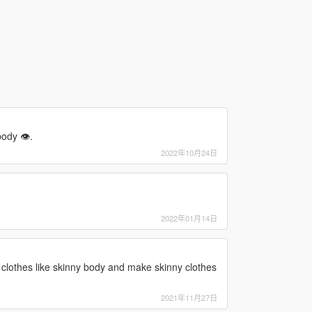
ody 👁️.
2022年10月24日
2022年01月14日
l clothes like skinny body and make skinny clothes
2021年11月27日