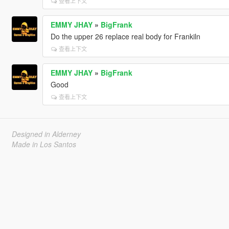
查看上下文
EMMY JHAY
»
BigFrank
Do the upper 26 replace real body for Frankiln
查看上下文
EMMY JHAY
»
BigFrank
Good
查看上下文
Designed in Alderney
Made in Los Santos