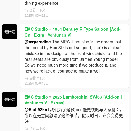
driving experience.
查看上下文
2025年05月22日
EMC Studio
»
1954 Bentley R Type Saloon [Add-
On | Extra | Vehfuncs V]
@mrparadise
The MPW limousine is my dream, but
the model by Hum3D is not so good, there is a clear
mistake in the design of the front windshield, and the
rear seats are obviously from James Young model.
So we need much more time if we produce it, and
now we're lack of courage to make it well.
查看上下文
2025年05月13日
EMC Studio
»
2025 Lamborghini SVJ63 [Add-on |
Vehfuncs V | Extras]
@Staff93krd
我们为了这款mod能更快的与大家见面，
所以在无意间忽略了这些细节，假以时日，它会变得更
好。
查看上下文