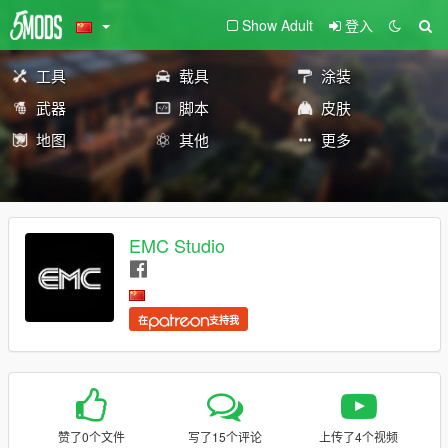
Show Adult
登入
工具
载具
涂装
武器
脚本
皮肤
地图
其他
更多
EMC Studio
在
支持我
赞了0个文件
写了15个评论
上传了4个视频