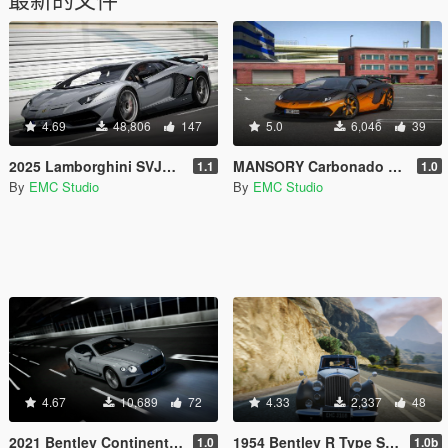
4.69
48,806
147
5.0
6,046
39
2025 Lamborghini SVJ63 [Add-on | Vehfuncs V | Extras]
MANSORY Carbonado GTS [Add-on | Vehfuncs V | Extras]
1.1
1.0
By
EMC Studio
By
EMC Studio
4.67
10,689
72
4.33
2,337
48
2021 Bentley Continental GT Speed [Add-On | Extras | Vehfuncs V]
1954 Bentley R Type Saloon [Add-On | Extra | Vehfuncs V]
1.0
1.0b