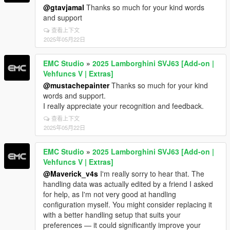
@gtavjamal
Thanks so much for your kind words
and support
查看上下文
2025年05月22日
EMC Studio
»
2025 Lamborghini SVJ63 [Add-on |
Vehfuncs V | Extras]
@mustachepainter
Thanks so much for your kind
words and support.
I really appreciate your recognition and feedback.
查看上下文
2025年05月22日
EMC Studio
»
2025 Lamborghini SVJ63 [Add-on |
Vehfuncs V | Extras]
@Maverick_v4s
I'm really sorry to hear that. The
handling data was actually edited by a friend I asked
for help, as I'm not very good at handling
configuration myself. You might consider replacing it
with a better handling setup that suits your
preferences — it could significantly improve your