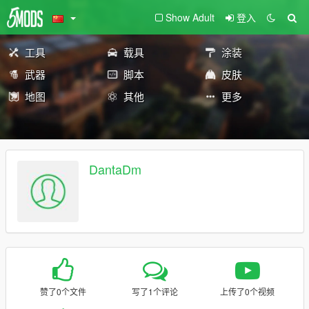
Show Adult
登入
工具
载具
涂装
武器
脚本
皮肤
地图
其他
更多
DantaDm
赞了0个文件
写了1个评论
上传了0个视频