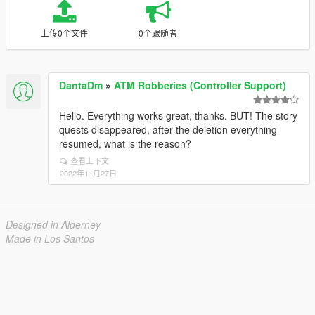
上传0个文件
0个跟随者
DantaDm
»
ATM Robberies (Controller Support)
Hello. Everything works great, thanks. BUT! The story
quests disappeared, after the deletion everything
resumed, what is the reason?
查看上下文
2022年11月27日
Designed in Alderney
Made in Los Santos