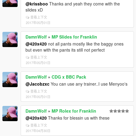
@krissboo
Thanks and yeah they come with the
slides xD
查看上下文
2017年05月01日
DamnWolf
»
MP Slides for Franklin
@420x420
not all pants mostly like the baggy ones
but even with the pants its still not perfect
查看上下文
2017年05月01日
DamnWolf
»
CDG x BBC Pack
@Jacobzxc
You can use any trainer..I use Menyoo's
查看上下文
2017年05月01日
DamnWolf
»
MP Rolex for Franklin
@420x420
Thanks for blessin us with these
查看上下文
2017年04月30日