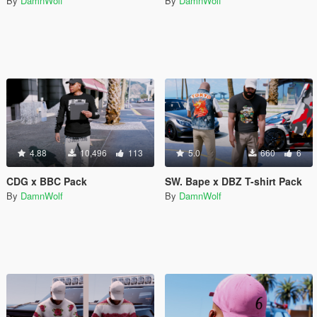
By
DamnWolf
By
DamnWolf
4.88
10,496
113
5.0
660
6
CDG x BBC Pack
SW. Bape x DBZ T-shirt Pack
By
DamnWolf
By
DamnWolf