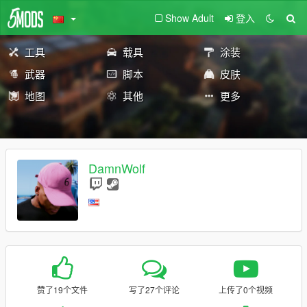
Show Adult
登入
工具
载具
涂装
武器
脚本
皮肤
地图
其他
更多
DamnWolf
赞了19个文件
写了27个评论
上传了0个视频