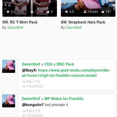
5.0
1,298
9
4.0
19,644
157
SW. RC T-Shirt Pack
SW. Strapback Hats Pack
By
DamnWolf
By
DamnWolf
DamnWolf
»
CDG x BBC Pack
@StayX-
https://www.gta5-mods.com/player/nike-
air-force-i-high-for-franklin-custom-model
查看上下文
2017年05月03日
DamnWolf
»
MP Slides for Franklin
@konguito7
lool preciate it
查看上下文
2017年05月03日