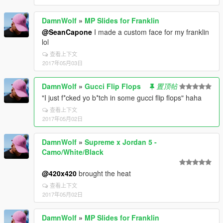
DamnWolf
»
MP Slides for Franklin
@SeanCapone
I made a custom face for my franklin
lol
查看上下文
2017年05月03日
DamnWolf
»
Gucci Flip Flops
置顶帖
"I just f*cked yo b*tch in some gucci flip flops" haha
查看上下文
2017年05月02日
DamnWolf
»
Supreme x Jordan 5 -
Camo/White/Black
@420x420
brought the heat
查看上下文
2017年05月02日
DamnWolf
»
MP Slides for Franklin