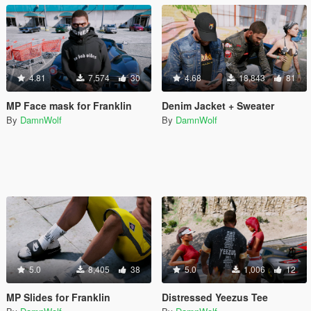
4.81
7,574
30
4.68
18,843
81
MP Face mask for Franklin
Denim Jacket + Sweater
By
DamnWolf
By
DamnWolf
5.0
8,405
38
5.0
1,006
12
MP Slides for Franklin
Distressed Yeezus Tee