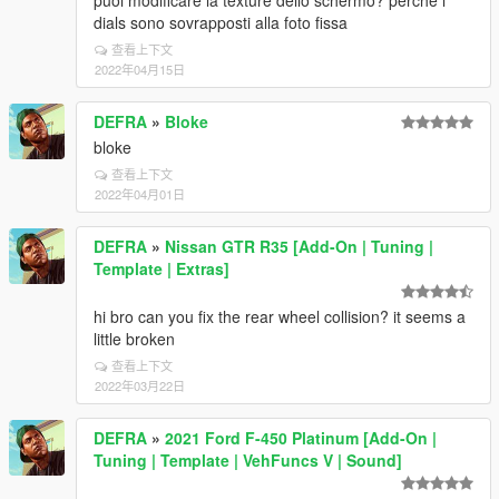
puoi modificare la texture dello schermo? perchè i
dials sono sovrapposti alla foto fissa
查看上下文
2022年04月15日
DEFRA
»
Bloke
bloke
查看上下文
2022年04月01日
DEFRA
»
Nissan GTR R35 [Add-On | Tuning |
Template | Extras]
hi bro can you fix the rear wheel collision? it seems a
little broken
查看上下文
2022年03月22日
DEFRA
»
2021 Ford F-450 Platinum [Add-On |
Tuning | Template | VehFuncs V | Sound]