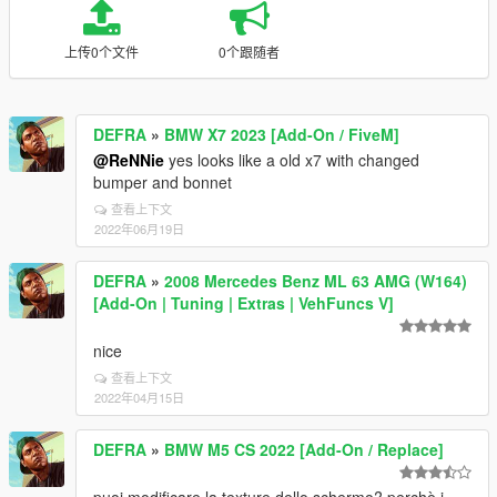
上传0个文件
0个跟随者
DEFRA
»
BMW X7 2023 [Add-On / FiveM]
@ReNNie
yes looks like a old x7 with changed
bumper and bonnet
查看上下文
2022年06月19日
DEFRA
»
2008 Mercedes Benz ML 63 AMG (W164)
[Add-On | Tuning | Extras | VehFuncs V]
nice
查看上下文
2022年04月15日
DEFRA
»
BMW M5 CS 2022 [Add-On / Replace]