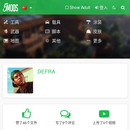
Show Adult
登入
工具
载具
涂装
武器
脚本
皮肤
地图
其他
更多
DEFRA
赞了46个文件
写了9个评论
上传了0个视频