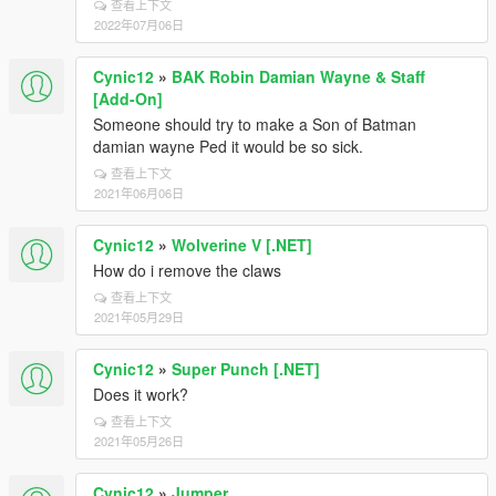
查看上下文
2022年07月06日
Cynic12
»
BAK Robin Damian Wayne & Staff
[Add-On]
Someone should try to make a Son of Batman
damian wayne Ped it would be so sick.
查看上下文
2021年06月06日
Cynic12
»
Wolverine V [.NET]
How do i remove the claws
查看上下文
2021年05月29日
Cynic12
»
Super Punch [.NET]
Does it work?
查看上下文
2021年05月26日
Cynic12
»
Jumper