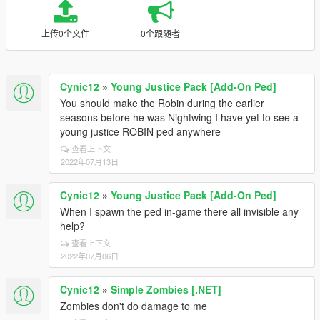
上传0个文件
0个跟随者
Cynic12
»
Young Justice Pack [Add-On Ped]
You should make the Robin during the earlier
seasons before he was Nightwing I have yet to see a
young justice ROBIN ped anywhere
查看上下文
2022年07月13日
Cynic12
»
Young Justice Pack [Add-On Ped]
When I spawn the ped in-game there all invisible any
help?
查看上下文
2022年07月06日
Cynic12
»
Simple Zombies [.NET]
Zombies don't do damage to me