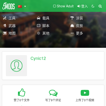
Show Adult
登入
工具
载具
涂装
武器
脚本
皮肤
地图
其他
更多
Cynic12
赞了0个文件
写了9个评论
上传了0个视频