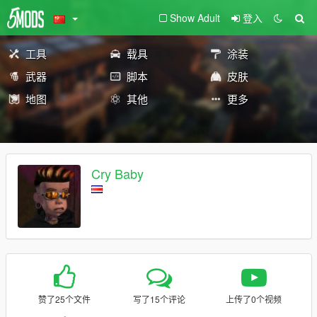
Show Adult
登入
工具
载具
涂装
武器
脚本
皮肤
地图
其他
更多
Cry Baby
赞了25个文件
写了15个评论
上传了0个视频