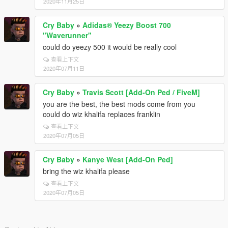
2020年11月25日
Cry Baby
»
Adidas® Yeezy Boost 700
"Waverunner"
could do yeezy 500 it would be really cool
查看上下文
2020年07月11日
Cry Baby
»
Travis Scott [Add-On Ped / FiveM]
you are the best, the best mods come from you
could do wiz khalifa replaces franklin
查看上下文
2020年07月05日
Cry Baby
»
Kanye West [Add-On Ped]
bring the wiz khalifa please
查看上下文
2020年07月05日