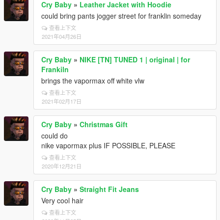
Cry Baby
»
Leather Jacket with Hoodie
could bring pants jogger street for franklin someday
查看上下文
2021年04月26日
Cry Baby
»
NIKE [TN] TUNED 1 | original | for
Frankiln
brings the vapormax off white vlw
查看上下文
2021年02月17日
Cry Baby
»
Christmas Gift
could do
nike vapormax plus IF POSSIBLE, PLEASE
查看上下文
2020年12月21日
Cry Baby
»
Straight Fit Jeans
Very cool hair
查看上下文