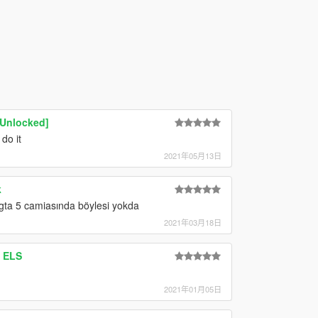
 Unlocked]
do it
2021年05月13日
k
gta 5 camiasında böylesi yokda
2021年03月18日
| ELS
2021年01月05日