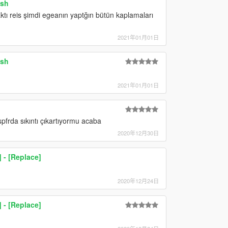
ish
ı reis şimdi egeanın yaptğın bütün kaplamaları
2021年01月01日
ish
2021年01月01日
pfrda sıkıntı çıkartıyormu acaba
2020年12月30日
 - [Replace]
2020年12月24日
 - [Replace]