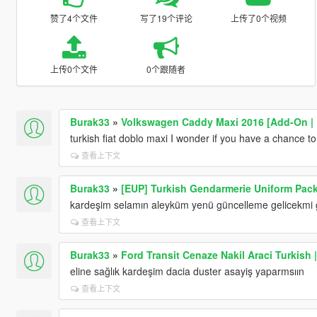
赞了4个文件
写了19个评论
上传了0个视频
上传0个文件
0个跟随者
Burak33
»
Volkswagen Caddy Maxi 2016 [Add-On |
turkish fiat doblo maxi I wonder if you have a chance to 
查看上下文
Burak33
»
[EUP] Turkish Gendarmerie Uniform Pac
kardeşim selamın aleyküm yenü güncelleme gelicekmi 
查看上下文
Burak33
»
Ford Transit Cenaze Nakil Araci Turkish 
eline sağlık kardeşim dacia duster asayiş yaparmsıın
查看上下文