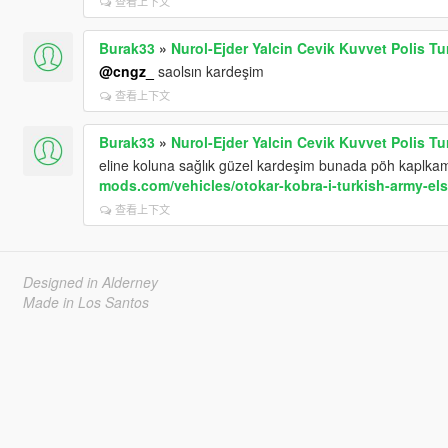
查看上下文
Burak33
»
Nurol-Ejder Yalcin Cevik Kuvvet Polis Tu
@cngz_
saolsın kardeşim
查看上下文
Burak33
»
Nurol-Ejder Yalcin Cevik Kuvvet Polis Tu
eline koluna sağlık güzel kardeşim bunada pöh kaplka
mods.com/vehicles/otokar-kobra-i-turkish-army-els
查看上下文
Designed in Alderney
Made in Los Santos