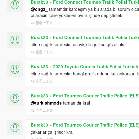
Burak33
»
Ford Connect Tourneo Trafik Polisi Turk
@cngz_
tamamdır kardeşim ya bu arada bi sorum olcakt
bi aracın içine yüklesen oyun içinde değiştirsek
查看上下文
Burak33
»
Ford Connect Tourneo Trafik Polisi Turk
eline sağlık kardeşim asayişide gelirse güzel olur
查看上下文
Burak33
»
2020 Toyota Corolla Trafik Polisi Turkish
eline sağlık kardeşim hangi grafik odunu kullankorsun ls
查看上下文
Burak33
»
Ford Tourneo Courier Traffic Police [ELS]
@turkishmods
tamamdır kral
查看上下文
Burak33
»
Ford Tourneo Courier Traffic Police [ELS]
çakarlar çalışmıor kral