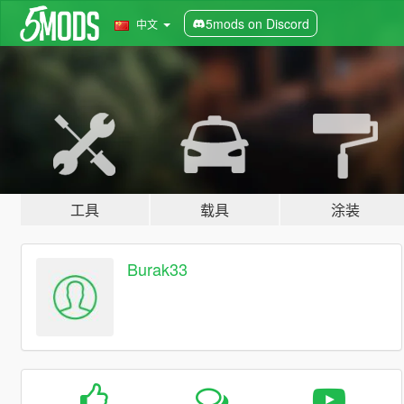
5mods on Discord
中文
工具
载具
涂装
Burak33