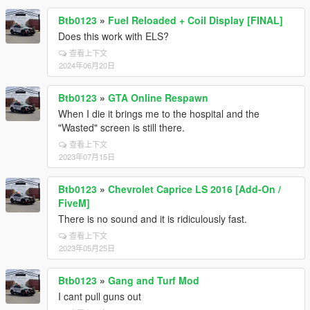
Btb0123
»
Fuel Reloaded + Coil Display [FINAL]
Does this work with ELS?
查看上下文
2024年06月20日
Btb0123
»
GTA Online Respawn
When I die it brings me to the hospital and the
"Wasted" screen is still there.
查看上下文
2023年07月15日
Btb0123
»
Chevrolet Caprice LS 2016 [Add-On /
FiveM]
There is no sound and it is ridiculously fast.
查看上下文
2023年05月25日
Btb0123
»
Gang and Turf Mod
I cant pull guns out