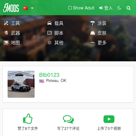
Show Adult
登入
工具
载具
涂装
武器
脚本
皮肤
地图
其他
更多
Btb0123
Poteau, OK
赞了8个文件
写了27个评论
上传了0个视频