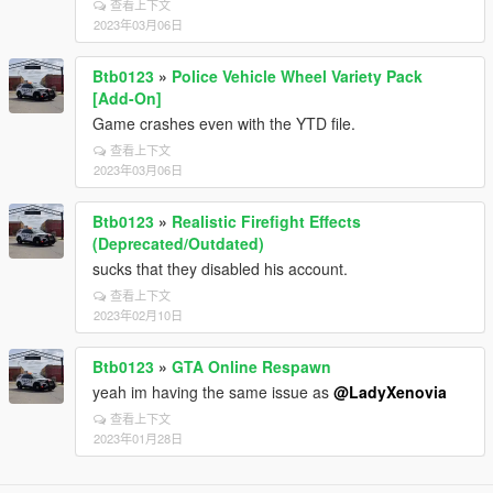
查看上下文
2023年03月06日
Btb0123
»
Police Vehicle Wheel Variety Pack
[Add-On]
Game crashes even with the YTD file.
查看上下文
2023年03月06日
Btb0123
»
Realistic Firefight Effects
(Deprecated/Outdated)
sucks that they disabled his account.
查看上下文
2023年02月10日
Btb0123
»
GTA Online Respawn
yeah im having the same issue as
@LadyXenovia
查看上下文
2023年01月28日