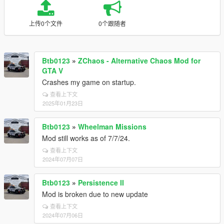
上传0个文件
0个跟随者
Btb0123
»
ZChaos - Alternative Chaos Mod for
GTA V
Crashes my game on startup.
查看上下文
2025年01月23日
Btb0123
»
Wheelman Missions
Mod still works as of 7/7/24.
查看上下文
2024年07月07日
Btb0123
»
Persistence II
Mod is broken due to new update
查看上下文
2024年07月06日