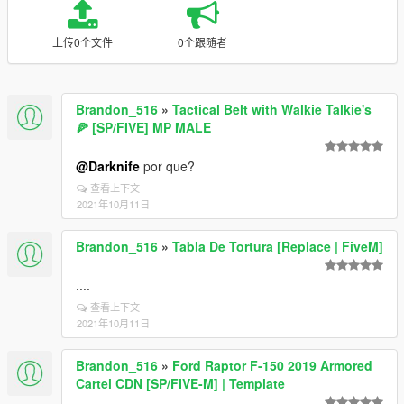
上传0个文件
0个跟随者
Brandon_516
»
Tactical Belt with Walkie Talkie's
🍕 [SP/FIVE] MP MALE
@Darknife
por que?
查看上下文
2021年10月11日
Brandon_516
»
Tabla De Tortura [Replace | FiveM]
....
查看上下文
2021年10月11日
Brandon_516
»
Ford Raptor F-150 2019 Armored
Cartel CDN [SP/FIVE-M] | Template