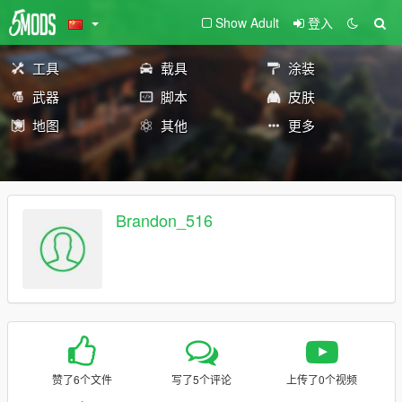
Show Adult
登入
工具
载具
涂装
武器
脚本
皮肤
地图
其他
更多
Brandon_516
赞了6个文件
写了5个评论
上传了0个视频