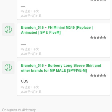
....
查看上下文
2021年10月11日
Brandon_516
»
FN Minimi M249 [Replace |
Animated | SP & FiveM]
.....
查看上下文
2021年10月11日
Brandon_516
»
Burberry Long Sleeve Shirt and
other brands for MP MALE [SP/FIVE-M]
CDS
查看上下文
2021年10月11日
Designed in Alderney