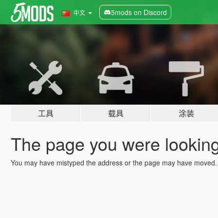
5mods on Discord
中文
工具
载具
涂装
The page you were looking 
You may have mistyped the address or the page may have moved.