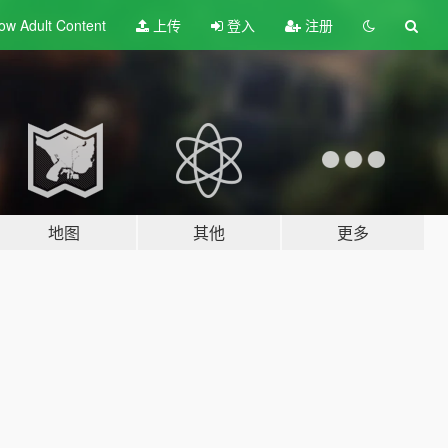
ow Adult
Content
上传
登入
注册
地图
其他
更多