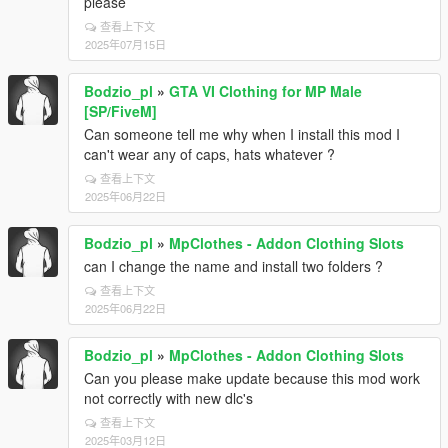
please
查看上下文
2025年07月15日
Bodzio_pl
»
GTA VI Clothing for MP Male
[SP/FiveM]
Can someone tell me why when I install this mod I
can't wear any of caps, hats whatever ?
查看上下文
2025年06月22日
Bodzio_pl
»
MpClothes - Addon Clothing Slots
can I change the name and install two folders ?
查看上下文
2025年06月22日
Bodzio_pl
»
MpClothes - Addon Clothing Slots
Can you please make update because this mod work
not correctly with new dlc's
查看上下文
2025年03月12日