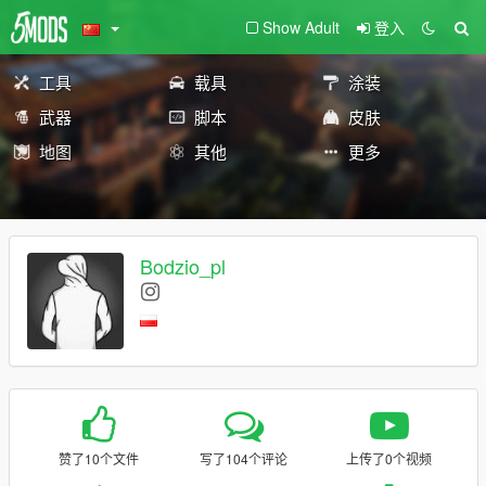
Show Adult
登入
工具
载具
涂装
武器
脚本
皮肤
地图
其他
更多
Bodzio_pl
赞了10个文件
写了104个评论
上传了0个视频