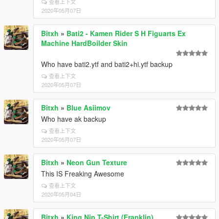
查看上下文
2020年05月07日
Bitxh
»
Bati2 - Kamen Rider S H Figuarts Ex
Machine HardBoilder Skin
Who have bati2.ytf and bati2+hi.ytf backup
查看上下文
2020年05月07日
Bitxh
»
Blue Asiimov
Who have ak backup
查看上下文
2020年05月07日
Bitxh
»
Neon Gun Texture
This IS Freaking Awesome
查看上下文
2020年05月04日
Bitxh
»
King Nip T-Shirt (Franklin)