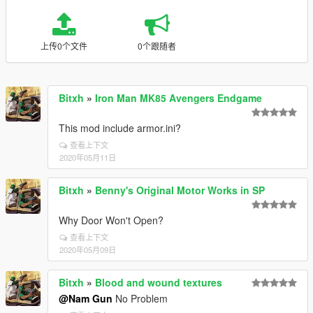
上传0个文件
0个跟随者
Bitxh
»
Iron Man MK85 Avengers Endgame
This mod include armor.ini?
查看上下文
2020年05月11日
Bitxh
»
Benny's Original Motor Works in SP
Why Door Won't Open?
查看上下文
2020年05月09日
Bitxh
»
Blood and wound textures
@Nam Gun
No Problem