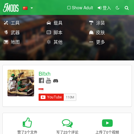
Show Adult
登入
工具
载具
涂装
武器
脚本
皮肤
地图
其他
更多
Bitxh
赞了3个文件
写了23个评论
上传了0个视频