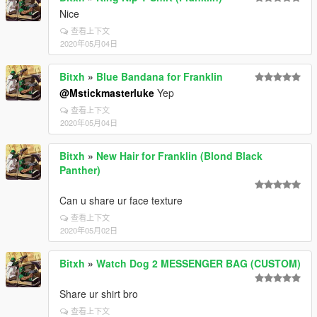
Nice
查看上下文
2020年05月04日
Bitxh
»
Blue Bandana for Franklin
@Mstickmasterluke
Yep
查看上下文
2020年05月04日
Bitxh
»
New Hair for Franklin (Blond Black
Panther)
Can u share ur face texture
查看上下文
2020年05月02日
Bitxh
»
Watch Dog 2 MESSENGER BAG (CUSTOM)
Share ur shirt bro
查看上下文