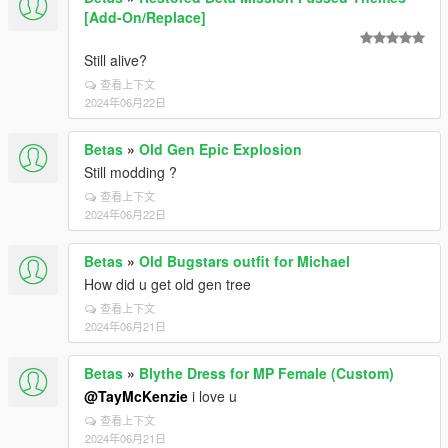
[Add-On/Replace]
Still alive?
查看上下文
2024年06月22日
Betas
»
Old Gen Epic Explosion
Still modding ?
查看上下文
2024年06月22日
Betas
»
Old Bugstars outfit for Michael
How did u get old gen tree
查看上下文
2024年06月21日
Betas
»
Blythe Dress for MP Female (Custom)
@TayMcKenzie
i love u
查看上下文
2024年06月21日