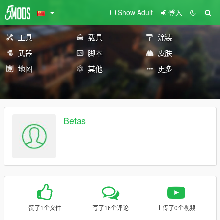
Show Adult
登入
工具
载具
涂装
武器
脚本
皮肤
地图
其他
更多
Betas
赞了1个文件
写了16个评论
上传了0个视频