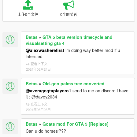
上传0个文件
0个跟随者
Betas
»
GTA 5 beta version timecycle and
visualsetting gta 4
@alexwasherefirst
im doing way better mod if u
intersted
查看上下文
2024年06月24日
Betas
»
Old-gen palms tree converted
@averagegtaplayero1
send to me on discord i have
it : @davey2034
查看上下文
2024年06月23日
Betas
»
Goats mod For GTA 5 [Replace]
Can u do horses'???