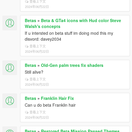
查看上下文
2024年06月22日
Betas
»
Beta & GTa4 icons with Hud color Steve
Walsh's concepts
If u intersted on beta stuff im doing mod this my
disvord: davey2034
查看上下文
2024年06月22日
Betas
»
Old-Gen palm trees fix shaders
Still alive?
查看上下文
2024年06月22日
Betas
»
Franklin Hair Fix
Can u do beta Franklin hair
查看上下文
2024年06月22日
Betas
»
Restored Beta Mission Passed Themes