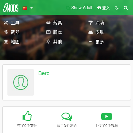
Show Adult
登入
工具
载具
涂装
武器
脚本
皮肤
地图
其他
更多
Bero
赞了0个文件
写了3个评论
上传了0个视频