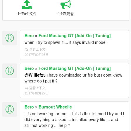
上传0个文件
0个跟随者
Bero
»
Ford Mustang GT [Add-On | Tuning]
when i try to spawn it ... it says invalid model
查看上下文
2017年02月28日
Bero
»
Ford Mustang GT [Add-On | Tuning]
@Willief23
i have downloaded ur file but i dont know
where do i put it ?
查看上下文
2017年02月27日
Bero
»
Burnout Wheelie
it is not working for me ... this is the 1st mod i try and i
did everything u asked ... installed every file ... and
still not working ... help ?